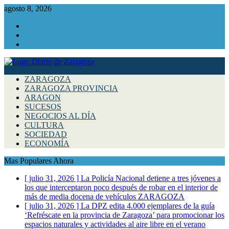
agosto 8, 2026
Facebook
Instagram
Twitter
ZARAGOZA
ZARAGOZA PROVINCIA
ARAGON
SUCESOS
NEGOCIOS AL DÍA
CULTURA
SOCIEDAD
ECONOMÍA
Mas Populares Ahora
[ julio 31, 2026 ]
La Policía Nacional detiene a tres jóvenes a
los que interceptaron poco después de robar en el interior de
más de media docena de vehículos
ZARAGOZA
[ julio 31, 2026 ]
La DPZ edita 4.000 ejemplares de la guía
‘Refréscate en la provincia de Zaragoza’ para promocionar los
espacios naturales y actividades al aire libre en el verano