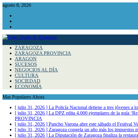
agosto 8, 2026
Facebook
Instagram
Twitter
ZARAGOZA
ZARAGOZA PROVINCIA
ARAGON
SUCESOS
NEGOCIOS AL DÍA
CULTURA
SOCIEDAD
ECONOMÍA
Mas Populares Ahora
[ julio 31, 2026 ]
La Policía Nacional detiene a tres jóvenes a 
[ julio 31, 2026 ]
La DPZ edita 4.000 ejemplares de la guía ‘Refr
PROVINCIA
[ julio 31, 2026 ]
Pancho Varona abre este sábado el Festival V
[ julio 31, 2026 ]
Zaragoza congela un año más los impuestos mu
[ julio 31, 2026 ]
La Diputación de Zaragoza finaliza la restaura