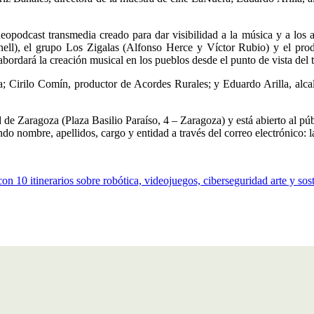
odcast transmedia creado para dar visibilidad a la música y a los arti
onell), el grupo Los Zigalas (Alfonso Herce y Víctor Rubio) y el pr
rdará la creación musical en los pueblos desde el punto de vista del tr
ra; Cirilo Comín, productor de Acordes Rurales; y Eduardo Arilla, alca
 de Zaragoza (Plaza Basilio Paraíso, 4 – Zaragoza) y está abierto al púb
ndo nombre, apellidos, cargo y entidad a través del correo electrónico:
n 10 itinerarios sobre robótica, videojuegos, ciberseguridad arte y sos