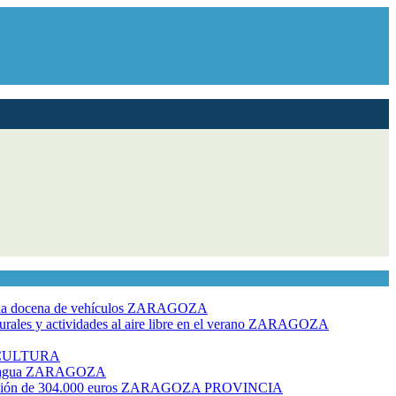
dia docena de vehículos
ZARAGOZA
ales y actividades al aire libre en el verano
ZARAGOZA
CULTURA
 agua
ZARAGOZA
rsión de 304.000 euros
ZARAGOZA PROVINCIA