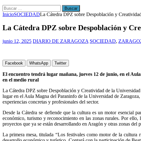
Buscar:
Inicio
SOCIEDAD
La Cátedra DPZ sobre Despoblación y Creatividad o
La Cátedra DPZ sobre Despoblación y Crea
junio 12, 2025
DIARIO DE ZARAGOZA
SOCIEDAD
,
ZARAGOZ
Facebook
WhatsApp
Twitter
El encuentro tendrá lugar mañana, jueves 12 de junio, en el Aul
en el medio rural
La Cátedra DPZ sobre Despoblación y Creatividad de la Universidad d
lugar en el Aula Magna del Paraninfo de la Universidad de Zaragoza, d
experiencias concretas y profesionales del sector.
Desde la Cátedra se defiende que la cultura es un motor esencial par
económico, turismo y reconocimiento en las zonas rurales. Por ello, 
proyectos que ya se están desarrollando en Aragón y otras zonas del p
La primera mesa, titulada “Los festivales como motor de la cultura r
desarrollo económico y turístico. Contará con la participación de Be