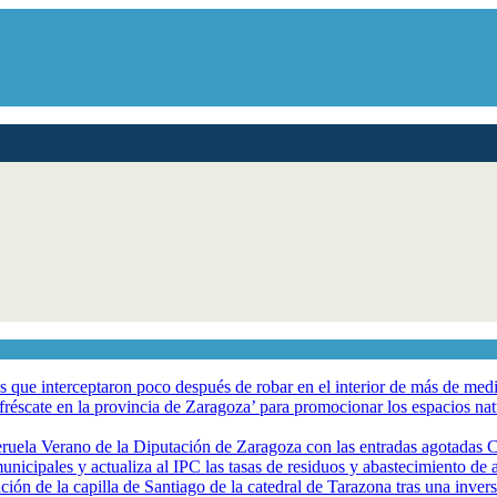
los que interceptaron poco después de robar en el interior de más de me
éscate en la provincia de Zaragoza’ para promocionar los espacios natur
eruela Verano de la Diputación de Zaragoza con las entradas agotadas
nicipales y actualiza al IPC las tasas de residuos y abastecimiento de
ción de la capilla de Santiago de la catedral de Tarazona tras una inve