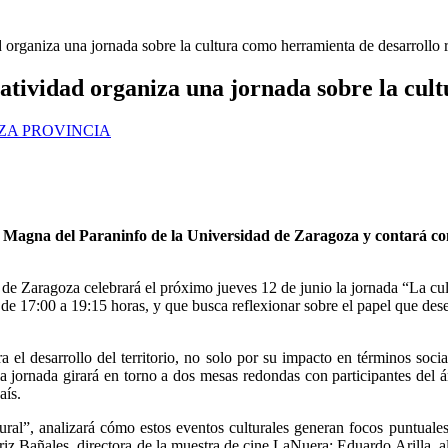
rganiza una jornada sobre la cultura como herramienta de desarrollo r
tividad organiza una jornada sobre la cult
A PROVINCIA
a Magna del Paraninfo de la Universidad de Zaragoza y contará con
e Zaragoza celebrará el próximo jueves 12 de junio la jornada “La cult
e 17:00 a 19:15 horas, y que busca reflexionar sobre el papel que dese
a el desarrollo del territorio, no solo por su impacto en términos soci
la jornada girará en torno a dos mesas redondas con participantes del á
aís.
ural”, analizará cómo estos eventos culturales generan focos puntuales
atriz Bañales, directora de la muestra de cine LaNuera; Eduardo Arilla,