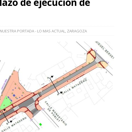
lazo de ejecución de
]
La Diputación de Zaragoza finaliza la restauración de la capilla
la catedral de Tarazona tras una inversión de 304.000 euros
VINCIA
NUESTRA PORTADA - LO MAS ACTUAL
,
ZARAGOZA
]
La Policía Nacional detiene a tres jóvenes a los que
poco después de robar en el interior de más de media docena de
RAGOZA