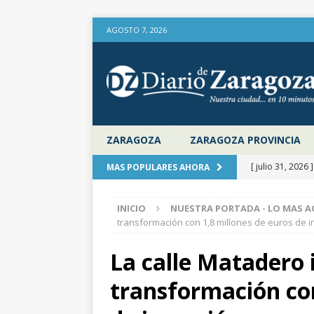
AGOSTO 7, 2026
ZARAGOZA
ZARAGOZA PROVINCIA
[ julio 31, 2026 
MAS POPULARES AHORA
provincia de Za
INICIO
NUESTRA PORTADA - LO MAS A
aire libre en el
transformación con 1,8 millones de euros de 
[ julio 31, 2026 
La calle Matadero i
la Diputación 
transformación con
[ julio 31, 2026 
actualiza al IP