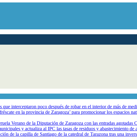
los que interceptaron poco después de robar en el interior de más de me
éscate en la provincia de Zaragoza’ para promocionar los espacios natur
eruela Verano de la Diputación de Zaragoza con las entradas agotadas
nicipales y actualiza al IPC las tasas de residuos y abastecimiento de
ción de la capilla de Santiago de la catedral de Tarazona tras una inve