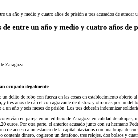
e un año y medio y cuatro años de prisión a tres acusados de atracar u
de entre un año y medio y cuatro años de pr
 de Zaragoza
ían ocupado ilegalmente
 delito de robo con fuerza en las cosas en establecimiento abierto al p
o; y tres años de cárcel con agravante de disfraz y otro más por un delit
 a un año y seis meses de prisión. Los tres deberán indemnizar solidar
convivían en pareja en un edificio de Zaragoza en calidad de okupas, ut
0 euros. Por otra parte, el anterior acusado junto con su hermano Ped
na de acceso a un estanco de la capital ataviados con una braga de cuel
 contenía dinero, cogieron un datafono, tres relojes, dos bolsos y cuat