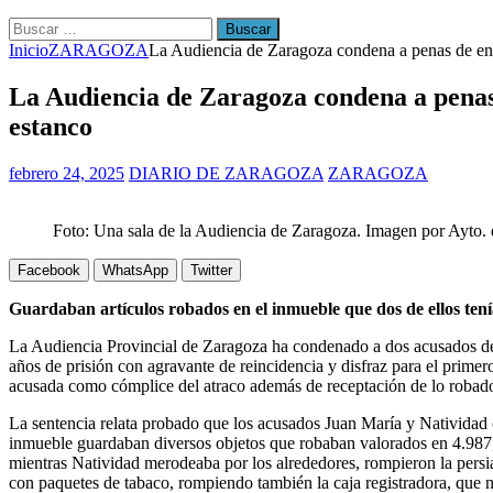
Buscar:
Inicio
ZARAGOZA
La Audiencia de Zaragoza condena a penas de entr
La Audiencia de Zaragoza condena a penas 
estanco
febrero 24, 2025
DIARIO DE ZARAGOZA
ZARAGOZA
Foto: Una sala de la Audiencia de Zaragoza. Imagen por Ayto.
Facebook
WhatsApp
Twitter
Guardaban artículos robados en el inmueble que dos de ellos ten
La Audiencia Provincial de Zaragoza ha condenado a dos acusados de un
años de prisión con agravante de reincidencia y disfraz para el primer
acusada como cómplice del atraco además de receptación de lo robado
La sentencia relata probado que los acusados Juan María y Natividad 
inmueble guardaban diversos objetos que robaban valorados en 4.987,2
mientras Natividad merodeaba por los alrededores, rompieron la persia
con paquetes de tabaco, rompiendo también la caja registradora, que no