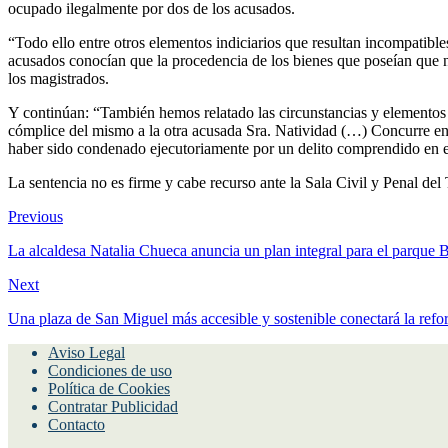
ocupado ilegalmente por dos de los acusados.
“Todo ello entre otros elementos indiciarios que resultan incompatibl
acusados conocían que la procedencia de los bienes que poseían que no 
los magistrados.
Y continúan: “También hemos relatado las circunstancias y elementos 
cómplice del mismo a la otra acusada Sra. Natividad (…) Concurre en P
haber sido condenado ejecutoriamente por un delito comprendido en el
La sentencia no es firme y cabe recurso ante la Sala Civil y Penal del
Previous
La alcaldesa Natalia Chueca anuncia un plan integral para el parque B
Next
Una plaza de San Miguel más accesible y sostenible conectará la refo
Aviso Legal
Condiciones de uso
Política de Cookies
Contratar Publicidad
Contacto