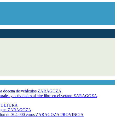
dia docena de vehículos
ZARAGOZA
ales y actividades al aire libre en el verano
ZARAGOZA
CULTURA
 agua
ZARAGOZA
rsión de 304.000 euros
ZARAGOZA PROVINCIA