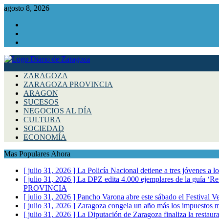
agosto 8, 2026
Facebook
Instagram
Twitter
ZARAGOZA
ZARAGOZA PROVINCIA
ARAGON
SUCESOS
NEGOCIOS AL DÍA
CULTURA
SOCIEDAD
ECONOMÍA
Mas Populares Ahora
[ julio 31, 2026 ]
La Policía Nacional detiene a tres jóvenes a 
[ julio 31, 2026 ]
La DPZ edita 4.000 ejemplares de la guía ‘Refr
PROVINCIA
[ julio 31, 2026 ]
Pancho Varona abre este sábado el Festival V
[ julio 31, 2026 ]
Zaragoza congela un año más los impuestos mu
[ julio 31, 2026 ]
La Diputación de Zaragoza finaliza la restaura