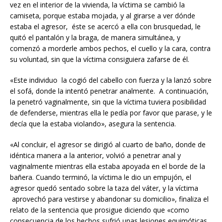
vez en el interior de la vivienda, la víctima se cambió la
camiseta, porque estaba mojada, y al girarse a ver dónde
estaba el agresor, éste se acercó a ella con brusquedad, le
quitó el pantalón y la braga, de manera simultánea, y
comenzó a morderle ambos pechos, el cuello y la cara, contra
su voluntad, sin que la víctima consiguiera zafarse de él.
«Este individuo la cogió del cabello con fuerza y la lanzó sobre
el sofá, donde la intentó penetrar analmente. A continuación,
la penetró vaginalmente, sin que la víctima tuviera posibilidad
de defenderse, mientras ella le pedía por favor que parase, y le
decía que la estaba violando», asegura la sentencia.
«Al concluir, el agresor se dirigió al cuarto de baño, donde de
idéntica manera a la anterior, volvió a penetrar anal y
vaginalmente mientras ella estaba apoyada en el borde de la
bañera. Cuando terminó, la víctima le dio un empujón, el
agresor quedó sentado sobre la taza del váter, y la víctima
aprovechó para vestirse y abandonar su domicilio», finaliza el
relato de la sentencia que prosigue diciendo que «como
consecuencia de los hechos sufrió unas lesiones equimóticas,