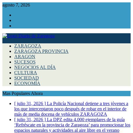
agosto 7, 2026
Facebook
Instagram
Twitter
ZARAGOZA
ZARAGOZA PROVINCIA
ARAGON
SUCESOS
NEGOCIOS AL DÍA
CULTURA
SOCIEDAD
ECONOMÍA
Mas Populares Ahora
[ julio 31, 2026 ]
La Policía Nacional detiene a tres jóvenes a
los que interceptaron poco después de robar en el interior de
más de media docena de vehículos
ZARAGOZA
[ julio 31, 2026 ]
La DPZ edita 4.000 ejemplares de la guía
‘Refréscate en la provincia de Zaragoza’ para promocionar los
espacios naturales y actividades al aire libre en el verano