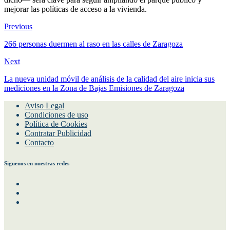
futuro Plan Estatal de Vivienda 2026-2030, cuya aplicación —ha
dicho— será clave para seguir ampliando el parque público y
mejorar las políticas de acceso a la vivienda.
Previous
266 personas duermen al raso en las calles de Zaragoza
Next
La nueva unidad móvil de análisis de la calidad del aire inicia sus
mediciones en la Zona de Bajas Emisiones de Zaragoza
Aviso Legal
Condiciones de uso
Política de Cookies
Contratar Publicidad
Contacto
Siguenos en nuestras redes
Facebook
Instagram
Twitter