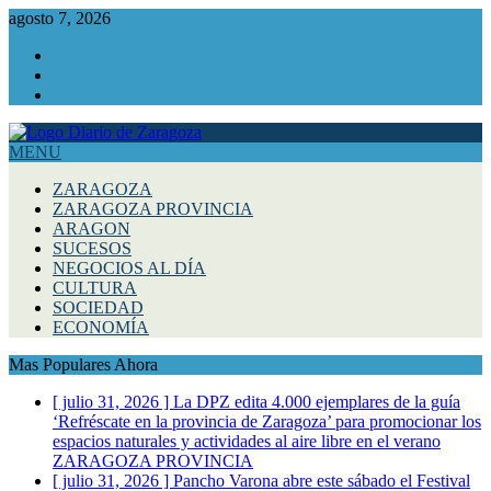
agosto 7, 2026
Facebook
Instagram
Twitter
MENU
ZARAGOZA
ZARAGOZA PROVINCIA
ARAGON
SUCESOS
NEGOCIOS AL DÍA
CULTURA
SOCIEDAD
ECONOMÍA
Mas Populares Ahora
[ julio 31, 2026 ]
La DPZ edita 4.000 ejemplares de la guía
‘Refréscate en la provincia de Zaragoza’ para promocionar los
espacios naturales y actividades al aire libre en el verano
ZARAGOZA PROVINCIA
[ julio 31, 2026 ]
Pancho Varona abre este sábado el Festival