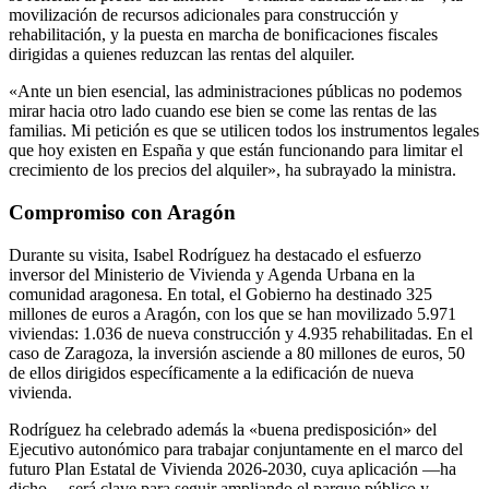
extraordinarias, entre ellas la obligación de que los nuevos contratos
se refieran al precio del anterior —evitando subidas abusivas—, la
movilización de recursos adicionales para construcción y
rehabilitación, y la puesta en marcha de bonificaciones fiscales
dirigidas a quienes reduzcan las rentas del alquiler.
«Ante un bien esencial, las administraciones públicas no podemos
mirar hacia otro lado cuando ese bien se come las rentas de las
familias. Mi petición es que se utilicen todos los instrumentos legales
que hoy existen en España y que están funcionando para limitar el
crecimiento de los precios del alquiler», ha subrayado la ministra.
Compromiso con Aragón
Durante su visita, Isabel Rodríguez ha destacado el esfuerzo
inversor del Ministerio de Vivienda y Agenda Urbana en la
comunidad aragonesa. En total, el Gobierno ha destinado 325
millones de euros a Aragón, con los que se han movilizado 5.971
viviendas: 1.036 de nueva construcción y 4.935 rehabilitadas. En el
caso de Zaragoza, la inversión asciende a 80 millones de euros, 50
de ellos dirigidos específicamente a la edificación de nueva
vivienda.
Rodríguez ha celebrado además la «buena predisposición» del
Ejecutivo autonómico para trabajar conjuntamente en el marco del