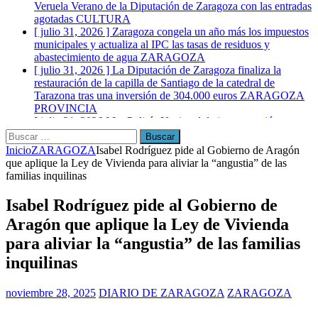
Veruela Verano de la Diputación de Zaragoza con las entradas
agotadas
CULTURA
[ julio 31, 2026 ]
Zaragoza congela un año más los impuestos
municipales y actualiza al IPC las tasas de residuos y
abastecimiento de agua
ZARAGOZA
[ julio 31, 2026 ]
La Diputación de Zaragoza finaliza la
restauración de la capilla de Santiago de la catedral de
Tarazona tras una inversión de 304.000 euros
ZARAGOZA
PROVINCIA
[ julio 31, 2026 ]
La Policía Nacional detiene a tres jóvenes a
los que interceptaron poco después de robar en el interior de
más de media docena de vehículos
ZARAGOZA
Buscar:
Inicio
ZARAGOZA
Isabel Rodríguez pide al Gobierno de Aragón
que aplique la Ley de Vivienda para aliviar la “angustia” de las
familias inquilinas
Isabel Rodríguez pide al Gobierno de
Aragón que aplique la Ley de Vivienda
para aliviar la “angustia” de las familias
inquilinas
noviembre 28, 2025
DIARIO DE ZARAGOZA
ZARAGOZA