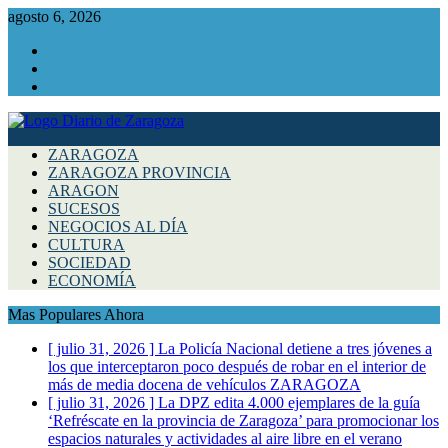
agosto 6, 2026
Facebook
Instagram
Twitter
ZARAGOZA
ZARAGOZA PROVINCIA
ARAGON
SUCESOS
NEGOCIOS AL DÍA
CULTURA
SOCIEDAD
ECONOMÍA
Mas Populares Ahora
[ julio 31, 2026 ]
La Policía Nacional detiene a tres jóvenes a
los que interceptaron poco después de robar en el interior de
más de media docena de vehículos
ZARAGOZA
[ julio 31, 2026 ]
La DPZ edita 4.000 ejemplares de la guía
‘Refréscate en la provincia de Zaragoza’ para promocionar los
espacios naturales y actividades al aire libre en el verano