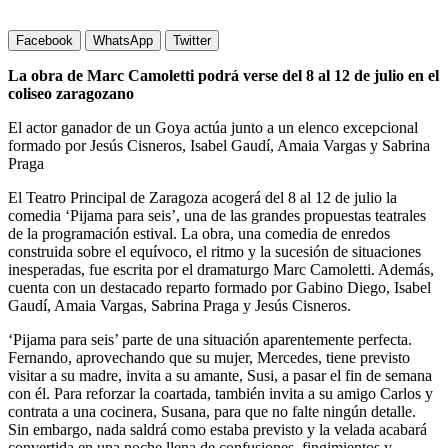
Facebook
WhatsApp
Twitter
La obra de Marc Camoletti podrá verse del 8 al 12 de julio en el
coliseo zaragozano
El actor ganador de un Goya actúa junto a un elenco excepcional
formado por Jesús Cisneros, Isabel Gaudí, Amaia Vargas y Sabrina
Praga
El Teatro Principal de Zaragoza acogerá del 8 al 12 de julio la
comedia ‘Pijama para seis’, una de las grandes propuestas teatrales
de la programación estival. La obra, una comedia de enredos
construida sobre el equívoco, el ritmo y la sucesión de situaciones
inesperadas, fue escrita por el dramaturgo Marc Camoletti. Además,
cuenta con un destacado reparto formado por Gabino Diego, Isabel
Gaudí, Amaia Vargas, Sabrina Praga y Jesús Cisneros.
‘Pijama para seis’ parte de una situación aparentemente perfecta.
Fernando, aprovechando que su mujer, Mercedes, tiene previsto
visitar a su madre, invita a su amante, Susi, a pasar el fin de semana
con él. Para reforzar la coartada, también invita a su amigo Carlos y
contrata a una cocinera, Susana, para que no falte ningún detalle.
Sin embargo, nada saldrá como estaba previsto y la velada acabará
convertida en una noche llena de confusiones, fingimientos y