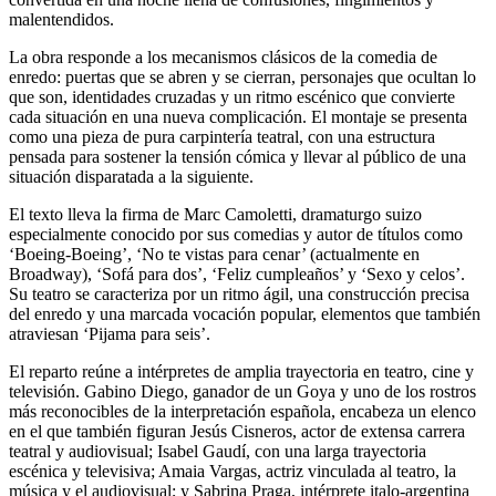
malentendidos.
La obra responde a los mecanismos clásicos de la comedia de
enredo: puertas que se abren y se cierran, personajes que ocultan lo
que son, identidades cruzadas y un ritmo escénico que convierte
cada situación en una nueva complicación. El montaje se presenta
como una pieza de pura carpintería teatral, con una estructura
pensada para sostener la tensión cómica y llevar al público de una
situación disparatada a la siguiente.
El texto lleva la firma de Marc Camoletti, dramaturgo suizo
especialmente conocido por sus comedias y autor de títulos como
‘Boeing-Boeing’, ‘No te vistas para cenar’ (actualmente en
Broadway), ‘Sofá para dos’, ‘Feliz cumpleaños’ y ‘Sexo y celos’.
Su teatro se caracteriza por un ritmo ágil, una construcción precisa
del enredo y una marcada vocación popular, elementos que también
atraviesan ‘Pijama para seis’.
El reparto reúne a intérpretes de amplia trayectoria en teatro, cine y
televisión. Gabino Diego, ganador de un Goya y uno de los rostros
más reconocibles de la interpretación española, encabeza un elenco
en el que también figuran Jesús Cisneros, actor de extensa carrera
teatral y audiovisual; Isabel Gaudí, con una larga trayectoria
escénica y televisiva; Amaia Vargas, actriz vinculada al teatro, la
música y el audiovisual; y Sabrina Praga, intérprete italo-argentina