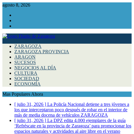
agosto 8, 2026
Facebook
Instagram
Twitter
ZARAGOZA
ZARAGOZA PROVINCIA
ARAGON
SUCESOS
NEGOCIOS AL DÍA
CULTURA
SOCIEDAD
ECONOMÍA
Mas Populares Ahora
[ julio 31, 2026 ]
La Policía Nacional detiene a tres jóvenes a
los que interceptaron poco después de robar en el interior de
más de media docena de vehículos
ZARAGOZA
[ julio 31, 2026 ]
La DPZ edita 4.000 ejemplares de la guía
‘Refréscate en la provincia de Zaragoza’ para promocionar los
espacios naturales y actividades al aire libre en el verano