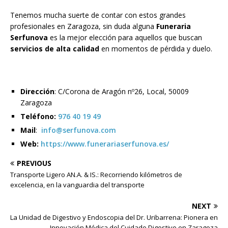
Tenemos mucha suerte de contar con estos grandes
profesionales en Zaragoza, sin duda alguna
Funeraria
Serfunova
es la mejor elección para aquellos que buscan
servicios de alta calidad
en momentos de pérdida y duelo.
Dirección
: C/Corona de Aragón nº26, Local, 50009
Zaragoza
Teléfono:
976 40 19 49
Mail
:
info@serfunova.com
Web:
https://www.funerariaserfunova.es/
PREVIOUS
Transporte Ligero AN.A. & IS.: Recorriendo kilómetros de
excelencia, en la vanguardia del transporte
NEXT
La Unidad de Digestivo y Endoscopia del Dr. Uribarrena: Pionera en
Innovación Médica del Cuidado Digestivo en Zaragoza