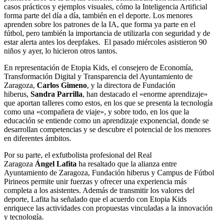
casos prácticos y ejemplos visuales, cómo la Inteligencia Artificial
forma parte del día a día, también en el deporte. Los menores
aprenden sobre los patrones de la IA, que forma ya parte en el
fútbol, pero también la importancia de utilizarla con seguridad y de
estar alerta antes los deepfakes. El pasado miércoles asistieron 90
niños y ayer, lo hicieron otros tantos.
En representación de Etopia Kids, el consejero de Economía,
Transformación Digital y Transparencia del Ayuntamiento de
Zaragoza,
Carlos
Gimeno
, y la directora de Fundación
hiberus,
Sandra
Parrilla
, han destacado el «enorme aprendizaje»
que aportan talleres como estos, en los que se presenta la tecnología
como una «compañera de viaje», y sobre todo, en los que la
educación se entiende como un aprendizaje exponencial, donde se
desarrollan competencias y se descubre el potencial de los menores
en diferentes ámbitos.
Por su parte, el exfutbolista profesional del Real
Zaragoza
Ángel
Lafita
ha resaltado que la alianza entre
Ayuntamiento de Zaragoza, Fundación hiberus y Campus de Fútbol
Pirineos permite unir fuerzas y ofrecer una experiencia más
completa a los asistentes. Además de transmitir los valores del
deporte, Lafita ha señalado que el acuerdo con Etopia Kids
enriquece las actividades con propuestas vinculadas a la innovación
y tecnología.