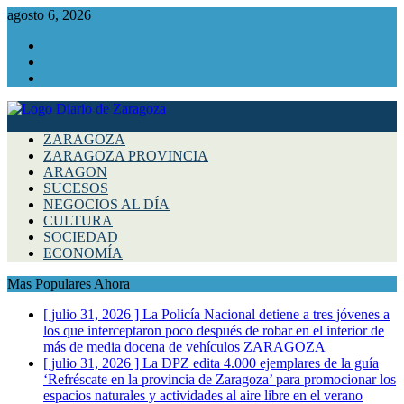
agosto 6, 2026
Facebook
Instagram
Twitter
ZARAGOZA
ZARAGOZA PROVINCIA
ARAGON
SUCESOS
NEGOCIOS AL DÍA
CULTURA
SOCIEDAD
ECONOMÍA
Mas Populares Ahora
[ julio 31, 2026 ]
La Policía Nacional detiene a tres jóvenes a
los que interceptaron poco después de robar en el interior de
más de media docena de vehículos
ZARAGOZA
[ julio 31, 2026 ]
La DPZ edita 4.000 ejemplares de la guía
‘Refréscate en la provincia de Zaragoza’ para promocionar los
espacios naturales y actividades al aire libre en el verano