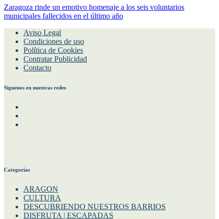
Zaragoza rinde un emotivo homenaje a los seis voluntarios
municipales fallecidos en el último año
Aviso Legal
Condiciones de uso
Política de Cookies
Contratar Publicidad
Contacto
Siguenos en nuestras redes
Facebook
Instagram
Twitter
Categorías
ARAGON
CULTURA
DESCUBRIENDO NUESTROS BARRIOS
DISFRUTA | ESCAPADAS