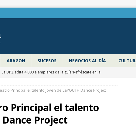
ARAGON
SUCESOS
NEGOCIOS AL DÍA
CULTUR
La DPZ edita 4.000 ejemplares de la guía ‘Refréscate en la
ragoza’ para promocionar los espacios naturales y actividades al
 Teatro Principal el talento joven de LaYOUTH Dance Project
 verano
ZARAGOZA PROVINCIA
Pancho Varona abre este sábado el Festival Veruela Verano de la
ro Principal el talento
Zaragoza con las entradas agotadas
CULTURA
 Dance Project
Zaragoza congela un año más los impuestos municipales y
 las tasas de residuos y abastecimiento de agua
ZARAGOZA