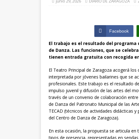
junio 29, 2026
DIARIO DE ZARAGOZA
[ julio 31, 2026 ]
de Santiago de 
ZARAGOZA PRO
Facebook
[ julio 31, 2026 ]
El trabajo es el resultado del programa
de Danza. Las funciones, que se celebrará
interceptaron p
tienen entrada gratuita con recogida en
vehículos
ZA
El Teatro Principal de Zaragoza acogerá los d
interpretada por jóvenes bailarines que se ac
profesionales. Este trabajo es el resultado 
impulso juvenil y difusión de las artes del m
través de un convenio de colaboración entr
de Danza del Patronato Municipal de las Artes
TECAD (técnicos de actividades didácticas y p
del Centro de Danza de Zaragoza).
En esta ocasión, la propuesta se articula en 
tipos de presencia, representadas en sendas 