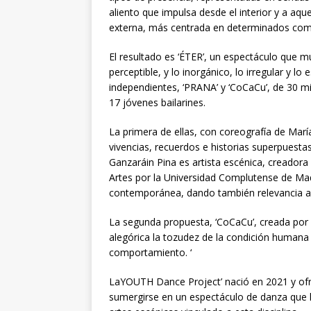
aliento que impulsa desde el interior y a aque
externa, más centrada en determinados com
El resultado es ‘ÉTER’, un espectáculo que mu
perceptible, y lo inorgánico, lo irregular y l
independientes, ‘PRANA’ y ‘CoCaCu’, de 30 m
17 jóvenes bailarines.
La primera de ellas, con coreografía de Marí
vivencias, recuerdos e historias superpuestas 
Ganzaráin Pina es artista escénica, creador
Artes por la Universidad Complutense de Madr
contemporánea, dando también relevancia al
La segunda propuesta, ‘CoCaCu’, creada por
alegórica la tozudez de la condición humana y
comportamiento. ‘
LaYOUTH Dance Project’ nació en 2021 y ofr
sumergirse en un espectáculo de danza que l