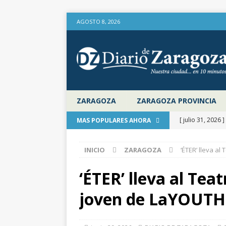
AGOSTO 8, 2026
ZARAGOZA
ZARAGOZA PROVINCIA
[ julio 31, 2026 ]
MAS POPULARES AHORA
provincia de Za
INICIO
ZARAGOZA
‘ÉTER’ lleva al
aire libre en el
[ julio 31, 2026 ]
‘ÉTER’ lleva al Teat
Diputación de 
joven de LaYOUTH
[ julio 31, 2026 ]
actualiza al IPC