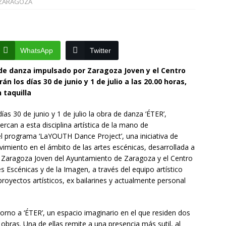
ZARAGOZA
La Diputación de Zaragoza finaliza la restauración de la capilla
la catedral de Tarazona tras una inversión de 304.000 euros
VINCIA
WhatsApp
Twitter
La Policía Nacional detiene a tres jóvenes a los que
 de danza impulsado por Zaragoza Joven y el Centro
n los días 30 de junio y 1 de julio a las 20.00 horas,
oco después de robar en el interior de más de media docena de
 taquilla
RAGOZA
ías 30 de junio y 1 de julio la obra de danza ‘ÉTER’,
ercan a esta disciplina artística de la mano de
del programa ‘LaYOUTH Dance Project’, una iniciativa de
ovimiento en el ámbito de las artes escénicas, desarrollada a
e Zaragoza Joven del Ayuntamiento de Zaragoza y el Centro
 Escénicas y de la Imagen, a través del equipo artístico
royectos artísticos, ex bailarines y actualmente personal
torno a ‘ÉTER’, un espacio imaginario en el que residen dos
obras. Una de ellas remite a una presencia más sutil, al