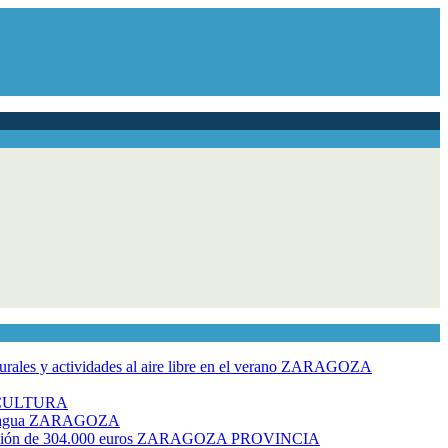
ales y actividades al aire libre en el verano
ZARAGOZA
CULTURA
 agua
ZARAGOZA
rsión de 304.000 euros
ZARAGOZA PROVINCIA