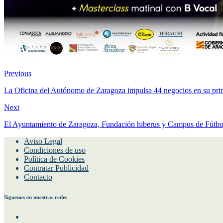
Previous
La Oficina del Autónomo de Zaragoza impulsa 44 negocios en su pri
Next
El Ayuntamiento de Zaragoza, Fundación hiberus y Campus de Fútbol Pi
Aviso Legal
Condiciones de uso
Política de Cookies
Contratar Publicidad
Contacto
Siguenos en nuestras redes
Facebook