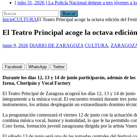
[ julio 31, 2026 ]
La Policía Nacional detiene a tres jóvenes a 
Buscar:
Inicio
CULTURA
El Teatro Principal acoge la octava edición del Fest
El Teatro Principal acoge la octava edición
junio 9, 2026
DIARIO DE ZARAGOZA
CULTURA
,
ZARAGOZ
Facebook
WhatsApp
Twitter
Durante los días 12, 13 y 14 de junio participarán, además de lo
Ixena, Choripán y Vocal Factory
El Teatro Principal de Zaragoza acogerá los días 12, 13 y 14 de junio 
íntegramente a la música vocal. El encuentro reunirá durante tres jorna
instrumentos, los artistas desplegarán un extraordinario dominio técni
La programación comenzará el viernes 12 de junio con la actuación d
combina música vocal, humor y teatralidad, lo que le ha permitido cons
Coro Ixena, formación juvenil zaragozana dirigida por la artista Vane
El sábado 13 de junio será una de las jornadas centrales del festival c