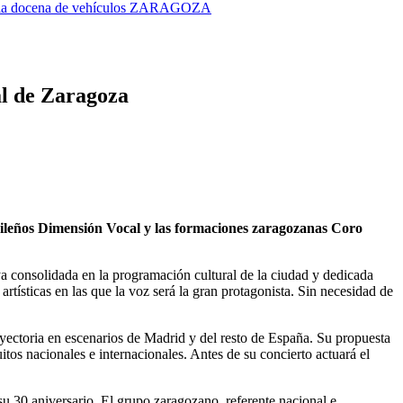
dia docena de vehículos
ZARAGOZA
nal de Zaragoza
drileños Dimensión Vocal y las formaciones zaragozanas Coro
 ya consolidada en la programación cultural de la ciudad y dedicada
rtísticas en las que la voz será la gran protagonista. Sin necesidad de
ectoria en escenarios de Madrid y del resto de España. Su propuesta
itos nacionales e internacionales. Antes de su concierto actuará el
 su 30 aniversario. El grupo zaragozano, referente nacional e