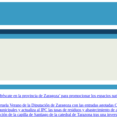
éscate en la provincia de Zaragoza’ para promocionar los espacios natur
eruela Verano de la Diputación de Zaragoza con las entradas agotadas
nicipales y actualiza al IPC las tasas de residuos y abastecimiento de
ción de la capilla de Santiago de la catedral de Tarazona tras una inve