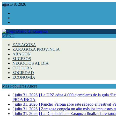
agosto 8, 2026
Facebook
Instagram
Twitter
MENU
ZARAGOZA
ZARAGOZA PROVINCIA
ARAGON
SUCESOS
NEGOCIOS AL DÍA
CULTURA
SOCIEDAD
ECONOMÍA
Mas Populares Ahora
[ julio 31, 2026 ]
La DPZ edita 4.000 ejemplares de la guía ‘Refr
PROVINCIA
[ julio 31, 2026 ]
Pancho Varona abre este sábado el Festival V
[ julio 31, 2026 ]
Zaragoza congela un año más los impuestos mu
[ julio 31, 2026 ]
La Diputación de Zaragoza finaliza la restaura