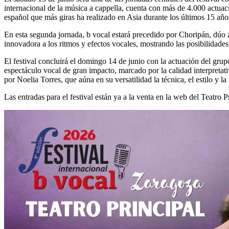
internacional de la música a cappella, cuenta con más de 4.000 actua
español que más giras ha realizado en Asia durante los últimos 15 año
En esta segunda jornada, b vocal estará precedido por Choripán, dúo
innovadora a los ritmos y efectos vocales, mostrando las posibilidade
El festival concluirá el domingo 14 de junio con la actuación del gr
espectáculo vocal de gran impacto, marcado por la calidad interpretat
por Noelia Torres, que aúna en su versatilidad la técnica, el estilo y l
Las entradas para el festival están ya a la venta en la web del Teatro 