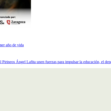
mer año de vida
rineos Ángel Lafita unen fuerzas para impulsar la educación, el depor