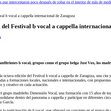
los que interceptaron poco después de robar en el interior de más de me
ival b vocal a cappella internacional de Zaragoza
 del Festival b vocal a cappella internacio
A
s anfitriones b vocal, grupos como el grupo belga Just Vox, los ma
la octava edición del Festival b vocal a cappella de Zaragoza, una cita
das a formaciones locales, nacionales e internacionales, con propuestas a
co y creativo en cada actuación.
el grupo madrileño Dimensión Vocal, una formación con 15 años de tray
olidarse dentro del panorama a cappella y participar en diferentes circu
sa García.
on la participación de b vocal, que ofrecerá un concierto en el marco de