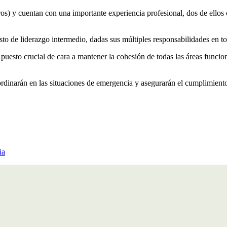
a de la coordinación
con otros cuerpos de bomberos y, en definitiva, el
eros) y cuentan con una importante experiencia profesional, dos de ello
o de liderazgo intermedio, dadas sus múltiples responsabilidades en tor
 puesto crucial de cara a mantener la cohesión de todas las áreas funcio
oordinarán en las situaciones de emergencia y asegurarán el cumplimient
ia