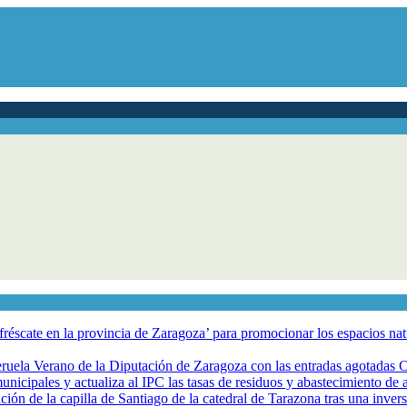
éscate en la provincia de Zaragoza’ para promocionar los espacios natur
eruela Verano de la Diputación de Zaragoza con las entradas agotadas
nicipales y actualiza al IPC las tasas de residuos y abastecimiento de
ción de la capilla de Santiago de la catedral de Tarazona tras una inve