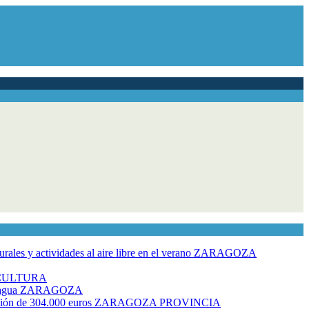
ales y actividades al aire libre en el verano
ZARAGOZA
CULTURA
 agua
ZARAGOZA
rsión de 304.000 euros
ZARAGOZA PROVINCIA