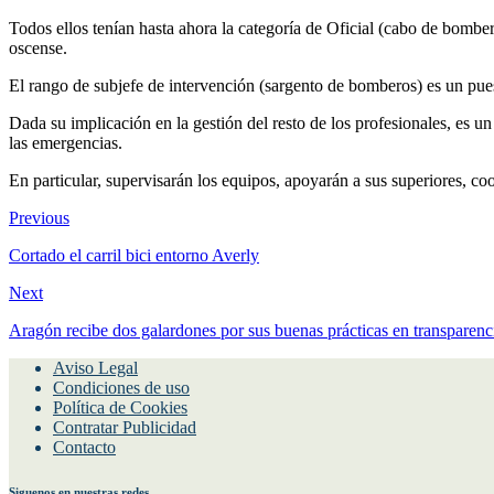
Con ellos se pretende
potenciar la estructura de mando y la mejor
Todos ellos tenían hasta ahora la categoría de Oficial (cabo de bomb
oscense.
El rango de subjefe de intervención (sargento de bomberos) es un puest
Dada su implicación en la gestión del resto de los profesionales, es un
las emergencias.
En particular, supervisarán los equipos, apoyarán a sus superiores, c
Previous
Cortado el carril bici entorno Averly
Next
Aragón recibe dos galardones por sus buenas prácticas en transparenc
Aviso Legal
Condiciones de uso
Política de Cookies
Contratar Publicidad
Contacto