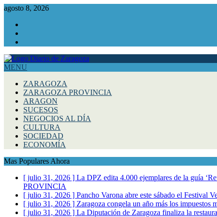
agosto 8, 2026
Facebook
Instagram
Twitter
MENU
ZARAGOZA
ZARAGOZA PROVINCIA
ARAGON
SUCESOS
NEGOCIOS AL DÍA
CULTURA
SOCIEDAD
ECONOMÍA
Mas Populares Ahora
[ julio 31, 2026 ]
La DPZ edita 4.000 ejemplares de la guía ‘Refr
PROVINCIA
[ julio 31, 2026 ]
Pancho Varona abre este sábado el Festival V
[ julio 31, 2026 ]
Zaragoza congela un año más los impuestos mu
[ julio 31, 2026 ]
La Diputación de Zaragoza finaliza la restaura