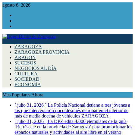
agosto 6, 2026
Facebook
Instagram
Twitter
ZARAGOZA
ZARAGOZA PROVINCIA
ARAGON
SUCESOS
NEGOCIOS AL DÍA
CULTURA
SOCIEDAD
ECONOMÍA
Mas Populares Ahora
[ julio 31, 2026 ]
La Policía Nacional detiene a tres jóvenes a
los que interceptaron poco después de robar en el interior de
más de media docena de vehículos
ZARAGOZA
[ julio 31, 2026 ]
La DPZ edita 4.000 ejemplares de la guía
‘Refréscate en la provincia de Zaragoza’ para promocionar los
espacios naturales y actividades al aire libre en el verano