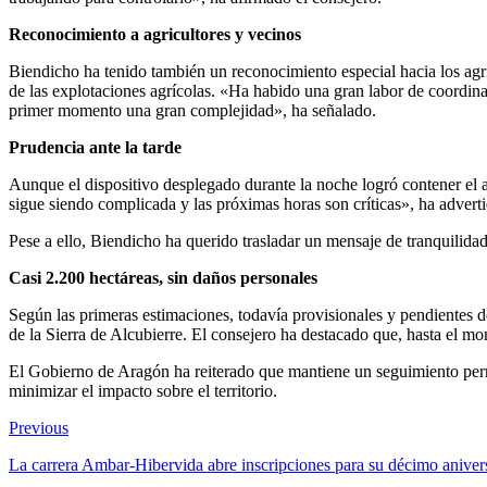
Reconocimiento a agricultores y vecinos
Biendicho ha tenido también un reconocimiento especial hacia los agr
de las explotaciones agrícolas. «Ha habido una gran labor de coordina
primer momento una gran complejidad», ha señalado.
Prudencia ante la tarde
Aunque el dispositivo desplegado durante la noche logró contener el av
sigue siendo complicada y las próximas horas son críticas», ha advertid
Pese a ello, Biendicho ha querido trasladar un mensaje de tranquilida
Casi 2.200 hectáreas, sin daños personales
Según las primeras estimaciones, todavía provisionales y pendientes d
de la Sierra de Alcubierre. El consejero ha destacado que, hasta el m
El Gobierno de Aragón ha reiterado que mantiene un seguimiento perma
minimizar el impacto sobre el territorio.
Previous
La carrera Ambar-Hibervida abre inscripciones para su décimo anivers