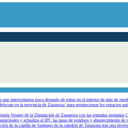
los que interceptaron poco después de robar en el interior de más de me
éscate en la provincia de Zaragoza’ para promocionar los espacios natur
eruela Verano de la Diputación de Zaragoza con las entradas agotadas
nicipales y actualiza al IPC las tasas de residuos y abastecimiento de
ción de la capilla de Santiago de la catedral de Tarazona tras una inve