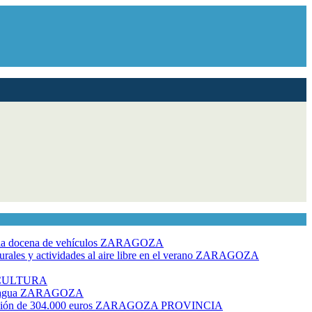
dia docena de vehículos
ZARAGOZA
ales y actividades al aire libre en el verano
ZARAGOZA
CULTURA
 agua
ZARAGOZA
rsión de 304.000 euros
ZARAGOZA PROVINCIA