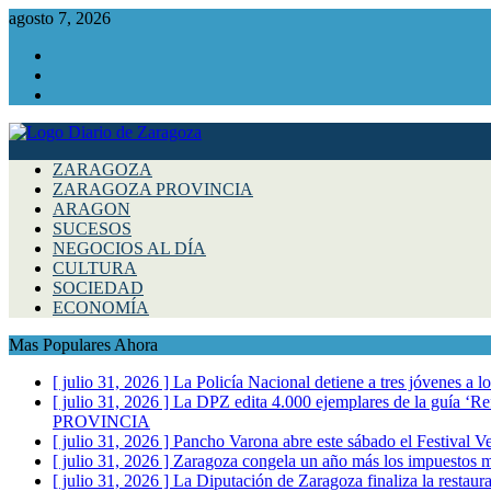
agosto 7, 2026
Facebook
Instagram
Twitter
ZARAGOZA
ZARAGOZA PROVINCIA
ARAGON
SUCESOS
NEGOCIOS AL DÍA
CULTURA
SOCIEDAD
ECONOMÍA
Mas Populares Ahora
[ julio 31, 2026 ]
La Policía Nacional detiene a tres jóvenes a 
[ julio 31, 2026 ]
La DPZ edita 4.000 ejemplares de la guía ‘Refr
PROVINCIA
[ julio 31, 2026 ]
Pancho Varona abre este sábado el Festival V
[ julio 31, 2026 ]
Zaragoza congela un año más los impuestos mu
[ julio 31, 2026 ]
La Diputación de Zaragoza finaliza la restaura