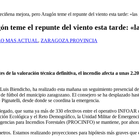
eciñena mejora, pero Aragón teme el repunte del viento esta tarde: «las
n teme el repunte del viento esta tarde: «l
LO MAS ACTUAL
,
ZARAGOZA PROVINCIA
es de la valoración técnica definitiva, el incendio afecta a unas 
s Biendicho, ha realizado esta mañana un seguimiento presencial del i
fútbol del municipio zaragozano. El consejero se ha desplazado hasta l
Pignatelli, desde donde se coordina la emergencia.
splegado, que suma ya más de 330 efectivos entre el operativo INFOAR d
sición Ecológica y el Reto Demográfico, la Unidad Militar de Emergenc
gencias para Incendios Forestales (PROCINFO) se mantiene, por ahora, 
metros. Estamos realizando proyecciones para hipótesis más graves que