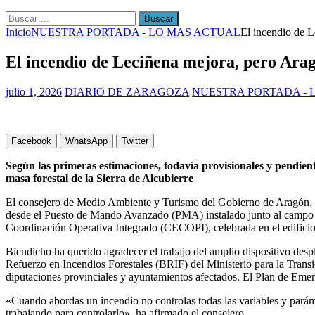
Buscar:
Inicio
NUESTRA PORTADA - LO MAS ACTUAL
El incendio de L
El incendio de Leciñena mejora, pero Aragó
julio 1, 2026
DIARIO DE ZARAGOZA
NUESTRA PORTADA - 
Facebook
WhatsApp
Twitter
Según las primeras estimaciones, todavía provisionales y pendient
masa forestal de la Sierra de Alcubierre
El consejero de Medio Ambiente y Turismo del Gobierno de Aragón, Lui
desde el Puesto de Mando Avanzado (PMA) instalado junto al campo de 
Coordinación Operativa Integrado (CECOPI), celebrada en el edificio 
Biendicho ha querido agradecer el trabajo del amplio dispositivo de
Refuerzo en Incendios Forestales (BRIF) del Ministerio para la Tran
diputaciones provinciales y ayuntamientos afectados. El Plan de Emer
«Cuando abordas un incendio no controlas todas las variables y pará
trabajando para controlarlo», ha afirmado el consejero.