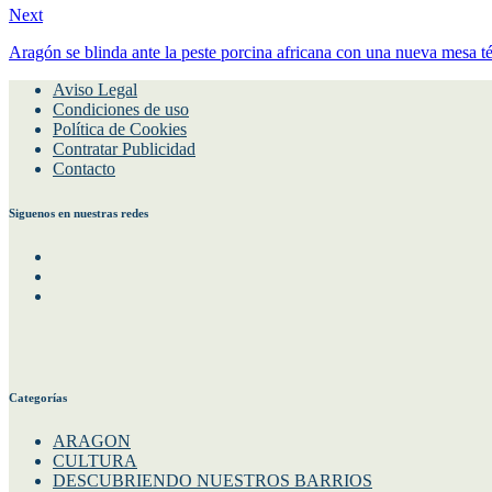
Next
Aragón se blinda ante la peste porcina africana con una nueva mesa té
Aviso Legal
Condiciones de uso
Política de Cookies
Contratar Publicidad
Contacto
Siguenos en nuestras redes
Facebook
Instagram
Twitter
Categorías
ARAGON
CULTURA
DESCUBRIENDO NUESTROS BARRIOS