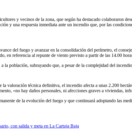
icultores y vecinos de la zona, que según ha destacado colaboraron des
ción y una respuesta inmediata ante un incendio que, por las condiciones
ance del fuego y avanzar en la consolidación del perímetro, el consejer
o, en referencia al repunte de viento previsto a partir de las 14.00 hora
d a la población, subrayando que, a pesar de la complejidad del incendi
e la valoración técnica definitiva, el incendio afecta a unas 2.200 hec
omento, «no hay daños personales, ni afecciones graves a viviendas, inf
nente de la evolución del fuego y que continuará adoptando las medida
ario, con salida y meta en La Cartuja Baja