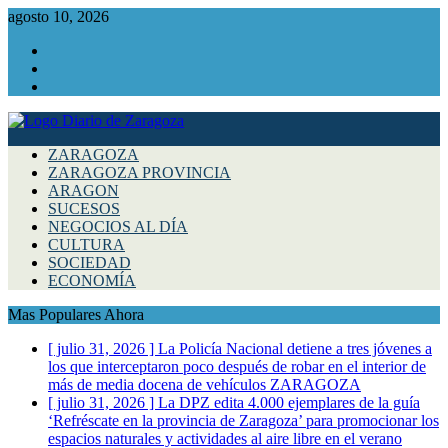
agosto 10, 2026
Facebook
Instagram
Twitter
ZARAGOZA
ZARAGOZA PROVINCIA
ARAGON
SUCESOS
NEGOCIOS AL DÍA
CULTURA
SOCIEDAD
ECONOMÍA
Mas Populares Ahora
[ julio 31, 2026 ]
La Policía Nacional detiene a tres jóvenes a
los que interceptaron poco después de robar en el interior de
más de media docena de vehículos
ZARAGOZA
[ julio 31, 2026 ]
La DPZ edita 4.000 ejemplares de la guía
‘Refréscate en la provincia de Zaragoza’ para promocionar los
espacios naturales y actividades al aire libre en el verano