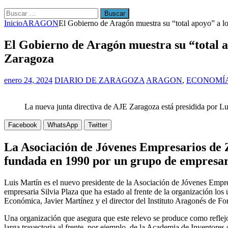
Buscar:
Inicio
ARAGON
El Gobierno de Aragón muestra su “total apoyo” a los
El Gobierno de Aragón muestra su “total ap
Zaragoza
enero 24, 2024
DIARIO DE ZARAGOZA
ARAGON
,
ECONOMÍ
La nueva junta directiva de AJE Zaragoza está presidida por Lu
Facebook
WhatsApp
Twitter
La Asociación de Jóvenes Empresarios de 
fundada en 1990 por un grupo de empresar
Luis Martín es el nuevo presidente de la Asociación de Jóvenes Empres
empresaria Silvia Plaza que ha estado al frente de la organización los
Económica, Javier Martínez y el director del Instituto Aragonés de Fo
Una organización que asegura que este relevo se produce como reflejo
larga trayectoria al frente, por ejemplo, de la Academia de Inventore