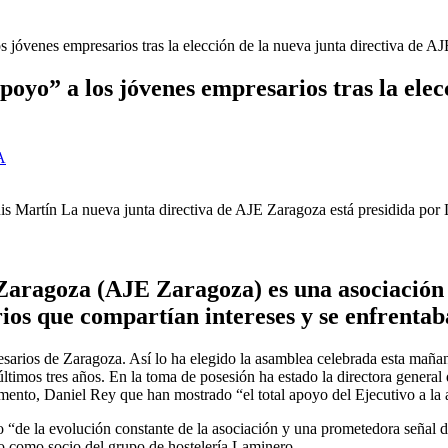
 jóvenes empresarios tras la elección de la nueva junta directiva de A
oyo” a los jóvenes empresarios tras la elec
A
is Martín La nueva junta directiva de AJE Zaragoza está presidida por 
Zaragoza (AJE Zaragoza) es una asociación 
ios que compartían intereses y se enfrenta
arios de Zaragoza. Así lo ha elegido la asamblea celebrada esta mañana 
 últimos tres años. En la toma de posesión ha estado la directora gener
mento, Daniel Rey que han mostrado “el total apoyo del Ejecutivo a la 
 “de la evolución constante de la asociación y una prometedora señal 
s o como socio del grupo de hostelería Laminero.