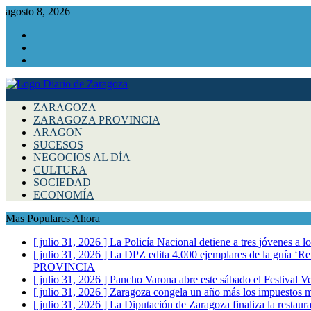
agosto 8, 2026
Facebook
Instagram
Twitter
ZARAGOZA
ZARAGOZA PROVINCIA
ARAGON
SUCESOS
NEGOCIOS AL DÍA
CULTURA
SOCIEDAD
ECONOMÍA
Mas Populares Ahora
[ julio 31, 2026 ]
La Policía Nacional detiene a tres jóvenes a 
[ julio 31, 2026 ]
La DPZ edita 4.000 ejemplares de la guía ‘Refr
PROVINCIA
[ julio 31, 2026 ]
Pancho Varona abre este sábado el Festival V
[ julio 31, 2026 ]
Zaragoza congela un año más los impuestos mu
[ julio 31, 2026 ]
La Diputación de Zaragoza finaliza la restaura