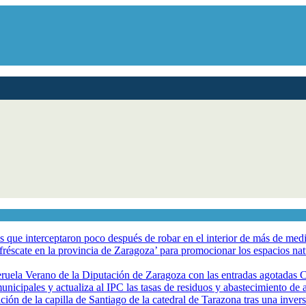
los que interceptaron poco después de robar en el interior de más de me
éscate en la provincia de Zaragoza’ para promocionar los espacios natur
eruela Verano de la Diputación de Zaragoza con las entradas agotadas
nicipales y actualiza al IPC las tasas de residuos y abastecimiento de
ción de la capilla de Santiago de la catedral de Tarazona tras una inve