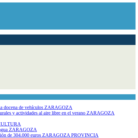
dia docena de vehículos
ZARAGOZA
ales y actividades al aire libre en el verano
ZARAGOZA
CULTURA
 agua
ZARAGOZA
rsión de 304.000 euros
ZARAGOZA PROVINCIA