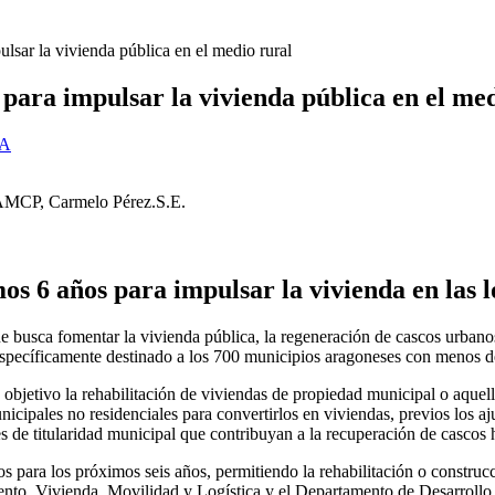
sar la vivienda pública en el medio rural
ara impulsar la vivienda pública en el med
A
 FAMCP, Carmelo Pérez.S.E.
mos 6 años para impulsar la vivienda en las 
busca fomentar la vivienda pública, la regeneración de cascos urbanos 
specíficamente destinado a los 700 municipios aragoneses con menos de
bjetivo la rehabilitación de viviendas de propiedad municipal o aquella
cipales no residenciales para convertirlos en viviendas, previos los a
es de titularidad municipal que contribuyan a la recuperación de cascos 
os para los próximos seis años, permitiendo la rehabilitación o constr
nto, Vivienda, Movilidad y Logística y el Departamento de Desarrollo T