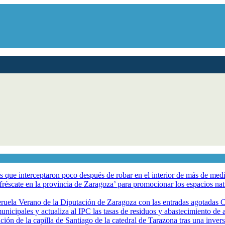
los que interceptaron poco después de robar en el interior de más de me
éscate en la provincia de Zaragoza’ para promocionar los espacios natur
eruela Verano de la Diputación de Zaragoza con las entradas agotadas
nicipales y actualiza al IPC las tasas de residuos y abastecimiento de
ción de la capilla de Santiago de la catedral de Tarazona tras una inve