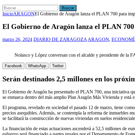
Buscar:
Inicio
ARAGON
El Gobierno de Aragón lanza el PLAN 700 para impul
El Gobierno de Aragón lanza el PLAN 700 p
marzo 26, 2024
DIARIO DE ZARAGOZA
ARAGON
,
ECONOMÍ
Nolasco y López conversan con el alcalde y presidente de la
Facebook
WhatsApp
Twitter
Serán destinados 2,5 millones en los próxi
El Gobierno de Aragón ha presentado el PLAN 700, una iniciativa que 
se enmarca dentro del más amplio Plan Aragón Más Vivienda y está e
El programa, revelado en sociedad el pasado 12 de marzo, tiene como o
precios asequibles. Además, se contempla la reforma de inmuebles muni
se facilitará la construcción de nuevas viviendas en suelos residencial
La financiación de estas actuaciones ascenderá a 52,5 millones de eur
esfuerzo será financiado a partes iguales por el Departamento de Fome