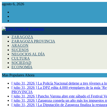
agosto 6, 2026
Facebook
Instagram
Twitter
ZARAGOZA
ZARAGOZA PROVINCIA
ARAGON
SUCESOS
NEGOCIOS AL DÍA
CULTURA
SOCIEDAD
ECONOMÍA
Mas Populares Ahora
[ julio 31, 2026 ]
La Policía Nacional detiene a tres jóvenes a 
[ julio 31, 2026 ]
La DPZ edita 4.000 ejemplares de la guía ‘Refr
PROVINCIA
[ julio 31, 2026 ]
Pancho Varona abre este sábado el Festival V
[ julio 31, 2026 ]
Zaragoza congela un año más los impuestos mu
[ julio 31, 2026 ]
La Diputación de Zaragoza finaliza la restaura