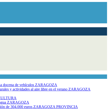
dia docena de vehículos
ZARAGOZA
ales y actividades al aire libre en el verano
ZARAGOZA
CULTURA
 agua
ZARAGOZA
rsión de 304.000 euros
ZARAGOZA PROVINCIA