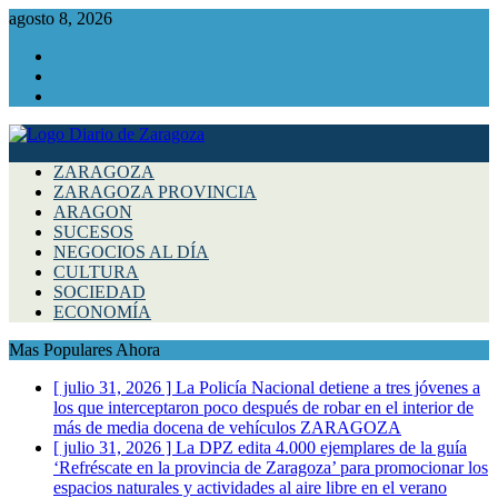
agosto 8, 2026
Facebook
Instagram
Twitter
ZARAGOZA
ZARAGOZA PROVINCIA
ARAGON
SUCESOS
NEGOCIOS AL DÍA
CULTURA
SOCIEDAD
ECONOMÍA
Mas Populares Ahora
[ julio 31, 2026 ]
La Policía Nacional detiene a tres jóvenes a
los que interceptaron poco después de robar en el interior de
más de media docena de vehículos
ZARAGOZA
[ julio 31, 2026 ]
La DPZ edita 4.000 ejemplares de la guía
‘Refréscate en la provincia de Zaragoza’ para promocionar los
espacios naturales y actividades al aire libre en el verano