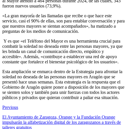
al Mayor atendió a 464 personas durante 2024, de las cuales, 343
fueron nuevos usuarios (73,9%).
«La gran mayoría de las llamadas que recibe o que hace este
servicio, casi el 90% de ellas, son para entablar conversación y para
que nuestros mayores se sientan acompañados», ha matizado a
preguntas de los medios de comunicación.
Y es que «el Teléfono del Mayor es una herramienta crucial para
combatir la soledad no deseada entre las personas mayores, ya que
les brinda un canal de comunicación directo, empático y
accesible». Además, «contribuye a establecer una red de apoyo
constante que fortalece el bienestar psicológico de los usuarios».
Esta ampliación se enmarca dentro de la Estrategia para afrontar la
soledad no deseada de las personas mayores en Aragón que se
presentó hace unas semanas. Esta estrategia es la respuesta que el
Gobierno de Aragón quiere poner a disposición de los mayores que
se sienten solos y también para unir fuerzas con todos los actores
públicos y privados que quieran contribuir a paliar esa situación.
Previous
El Ayuntamiento de Zaragoza, Orange y la Fundación Orange
impulsarán la alfabetización digital de los zaragozanos a través de
talleres gratuitos