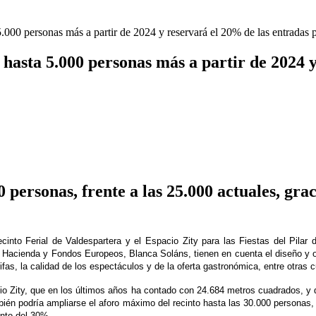
5.000 personas más a partir de 2024 y reservará el 20% de las entradas p
 hasta 5.000 personas más a partir de 2024 
 personas, frente a las 25.000 actuales, gra
ecinto Ferial de Valdespartera y el Espacio Zity para las Fiestas del Pilar
de Hacienda y Fondos Europeos,
Blanca Soláns
,
tienen en cuenta el diseño y o
rifas, la calidad de los espectáculos y de la oferta gastronómica, entre otras 
io Zity
, que en los últimos años ha contado con 24.684 metros cuadrados, y
ién podría ampliarse el
aforo máximo
del recinto
hasta las 30.000 personas
,
ento del 30%.