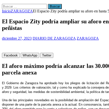
Buscar:
Inicio
ZARAGOZA
El Espacio Zity podría ampliar su aforo en hasta 
El Espacio Zity podría ampliar su aforo en
peñistas
diciembre 27, 2023
DIARIO DE ZARAGOZA
ZARAGOZA
Facebook
WhatsApp
Twitter
El aforo máximo podría alcanzar las 30.000
parcela anexa
El Gobierno de Zaragoza ha aprobado hoy los pliegos de licitación
del R
y
2029.
Los criterios de valoración,
tal y como ha explicado la consejera 
aforo y seguridad, las medidas de sostenibilidad ambiental, la política de ta
Una de las principales novedades es la
posibilidad de ampliación del Espac
disponer de una parte de la parcela anexa a la actual.
En consonancia, tamb
20% del aforo permitido para la venta a colectivos de peñas, con un descu