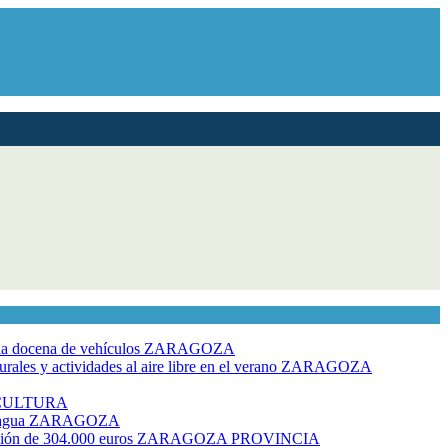
dia docena de vehículos
ZARAGOZA
ales y actividades al aire libre en el verano
ZARAGOZA
CULTURA
 agua
ZARAGOZA
rsión de 304.000 euros
ZARAGOZA PROVINCIA