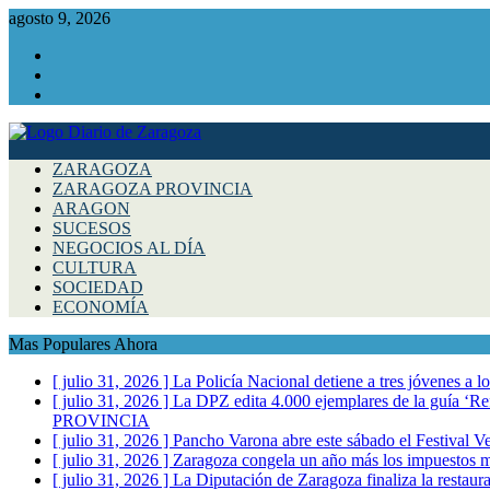
agosto 9, 2026
Facebook
Instagram
Twitter
ZARAGOZA
ZARAGOZA PROVINCIA
ARAGON
SUCESOS
NEGOCIOS AL DÍA
CULTURA
SOCIEDAD
ECONOMÍA
Mas Populares Ahora
[ julio 31, 2026 ]
La Policía Nacional detiene a tres jóvenes a 
[ julio 31, 2026 ]
La DPZ edita 4.000 ejemplares de la guía ‘Refr
PROVINCIA
[ julio 31, 2026 ]
Pancho Varona abre este sábado el Festival V
[ julio 31, 2026 ]
Zaragoza congela un año más los impuestos mu
[ julio 31, 2026 ]
La Diputación de Zaragoza finaliza la restaura