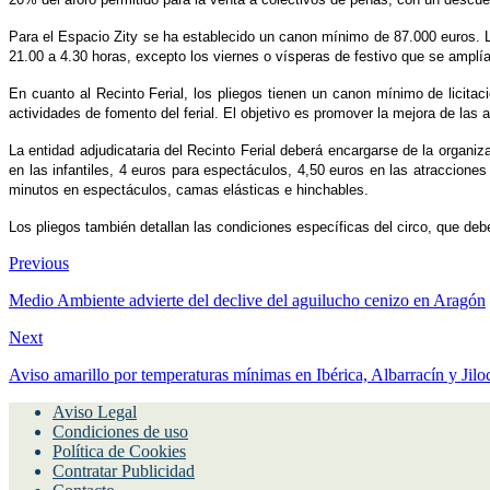
Para el
Espacio Zity
se
ha establecido un
canon mínimo de
87.000 euros
. 
21.00 a 4.30 horas, excepto los viernes o vísperas de festivo que se amplí
E
n cuanto al
Recinto Ferial
, los pliegos
tienen un
canon mínimo de licitac
actividades de fomento del ferial. El objetivo es promover la mejora de las 
La entidad adjudicataria del Recinto Ferial deberá encargarse de la organiz
en las infantiles, 4 euros para espectáculos, 4,50 euros en las atraccione
minutos en espectáculos, camas elásticas e hinchables.
Los pliegos también detallan las condiciones específicas del circo, que de
Previous
Medio Ambiente advierte del declive del aguilucho cenizo en Aragón
Next
Aviso amarillo por temperaturas mínimas en Ibérica, Albarracín y Jilo
Aviso Legal
Condiciones de uso
Política de Cookies
Contratar Publicidad