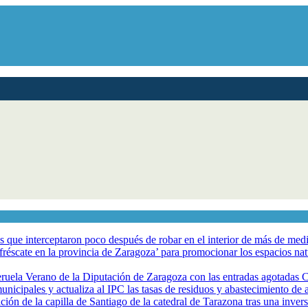
los que interceptaron poco después de robar en el interior de más de me
éscate en la provincia de Zaragoza’ para promocionar los espacios natur
eruela Verano de la Diputación de Zaragoza con las entradas agotadas
nicipales y actualiza al IPC las tasas de residuos y abastecimiento de
ción de la capilla de Santiago de la catedral de Tarazona tras una inve