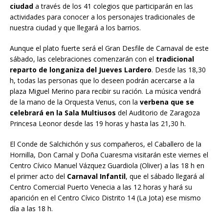
p
ciudad
a través de los 41 colegios que participarán en las
o
actividades para conocer a los personajes tradicionales de
nuestra ciudad y que llegará a los barrios.
d
e
Aunque el plato fuerte será el Gran Desfile de Carnaval de este
sábado, las celebraciones comenzarán con el
tradicional
l
reparto de longaniza del Jueves Lardero
. Desde las 18,30
a
h, todas las personas que lo deseen podrán acercarse a la
plaza Miguel Merino para recibir su ración. La música vendrá
n
de la mano de la Orquesta Venus, con la
verbena que se
o
celebrará en la Sala Multiusos
del Auditorio de Zaragoza
t
Princesa Leonor desde las 19 horas y hasta las 21,30 h.
i
El Conde de Salchichón y sus compañeros, el Caballero de la
c
Hornilla, Don Carnal y Doña Cuaresma visitarán este viernes el
Centro Cívico Manuel Vázquez Guardiola (Oliver) a las 18 h en
i
el primer acto del
Carnaval Infantil
, que el sábado llegará al
a
Centro Comercial Puerto Venecia a las 12 horas y hará su
aparición en el Centro Cívico Distrito 14 (La Jota) ese mismo
día a las 18 h.