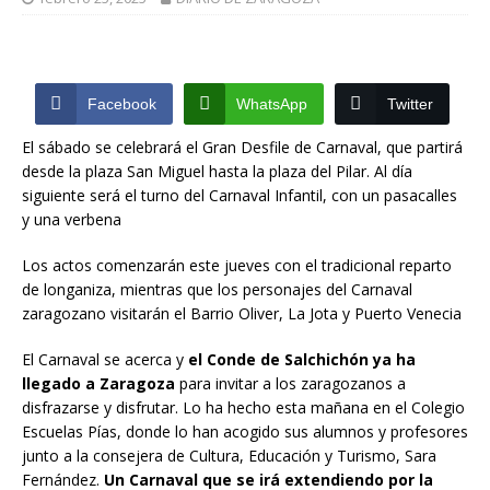
Facebook
WhatsApp
Twitter
El sábado se celebrará el Gran Desfile de Carnaval, que partirá
desde la plaza San Miguel hasta la plaza del Pilar. Al día
siguiente será el turno del Carnaval Infantil, con un pasacalles
y una verbena
Los actos comenzarán este jueves con el tradicional reparto
de longaniza, mientras que los personajes del Carnaval
zaragozano visitarán el Barrio Oliver, La Jota y Puerto Venecia
C
El Carnaval se acerca y
el Conde de Salchichón ya ha
llegado a Zaragoza
para invitar a los zaragozanos a
u
disfrazarse y disfrutar. Lo ha hecho esta mañana en el Colegio
e
Escuelas Pías, donde lo han acogido sus alumnos y profesores
junto a la consejera de Cultura, Educación y Turismo, Sara
r
Fernández.
Un Carnaval que se irá extendiendo por la