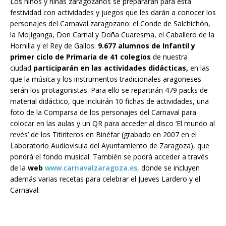
Los niños y niñas zaragozanos se prepararán para esta
festividad con actividades y juegos que les darán a conocer los
personajes del Carnaval zaragozano: el Conde de Salchichón,
la Mojiganga, Don Carnal y Doña Cuaresma, el Caballero de la
Hornilla y el Rey de Gallos.
9.677 alumnos de Infantil y
primer ciclo de Primaria de 41 colegios
de nuestra
ciudad
participarán en las actividades didácticas,
en las
que la música y los instrumentos tradicionales aragoneses
serán los protagonistas. Para ello se repartirán 479 packs de
material didáctico, que incluirán 10 fichas de actividades, una
foto de la Comparsa de los personajes del Carnaval para
colocar en las aulas y un QR para acceder al disco ‘El mundo al
revés’ de los Titiriteros en Binéfar (grabado en 2007 en el
Laboratorio Audiovisula del Ayuntamiento de Zaragoza), que
pondrá el fondo musical. También se podrá acceder a través
de la
web
www.carnavalzaragoza.es
, donde se incluyen
además varias recetas para celebrar el Jueves Lardero y el
Carnaval.