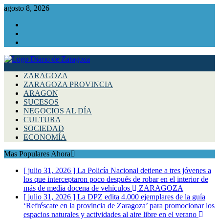
agosto 8, 2026
Facebook
Instagram
Twitter
ZARAGOZA
ZARAGOZA PROVINCIA
ARAGON
SUCESOS
NEGOCIOS AL DÍA
CULTURA
SOCIEDAD
ECONOMÍA
Mas Populares Ahora
[ julio 31, 2026 ]
La Policía Nacional detiene a tres jóvenes a
los que interceptaron poco después de robar en el interior de
más de media docena de vehículos
ZARAGOZA
[ julio 31, 2026 ]
La DPZ edita 4.000 ejemplares de la guía
‘Refréscate en la provincia de Zaragoza’ para promocionar los
espacios naturales y actividades al aire libre en el verano