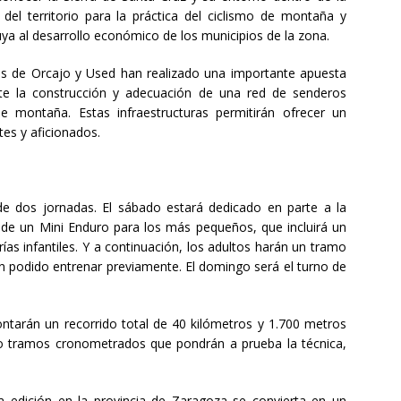
 del territorio para la práctica del ciclismo de montaña y
uya al desarrollo económico de los municipios de la zona.
os de Orcajo y Used han realizado una importante apuesta
nte la construcción y adecuación de una red de senderos
de montaña. Estas infraestructuras permitirán ofrecer un
tes y aficionados.
de dos jornadas. El sábado estará dedicado en parte a la
 de un Mini Enduro para los más pequeños, que incluirá un
s infantiles. Y a continuación, los adultos harán un tramo
an podido entrenar previamente. El domingo será el turno de
ontarán un recorrido total de 40 kilómetros y 1.700 metros
co tramos cronometrados que pondrán a prueba la técnica,
a edición en la provincia de Zaragoza se convierta en un