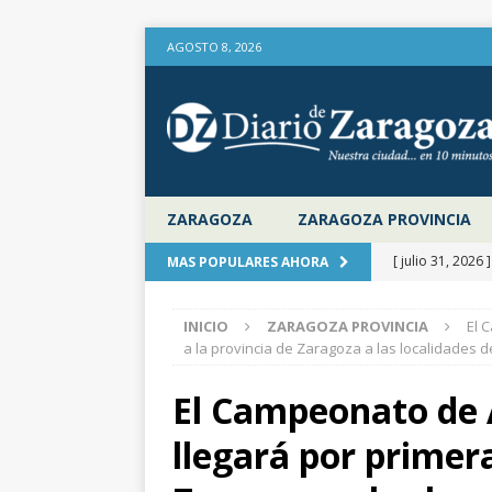
AGOSTO 8, 2026
ZARAGOZA
ZARAGOZA PROVINCIA
[ julio 31, 2026 
MAS POPULARES AHORA
provincia de Za
INICIO
ZARAGOZA PROVINCIA
El 
aire libre en el
a la provincia de Zaragoza a las localidades 
[ julio 31, 2026 
El Campeonato de 
la Diputación 
llegará por primera
[ julio 31, 2026 
actualiza al IP