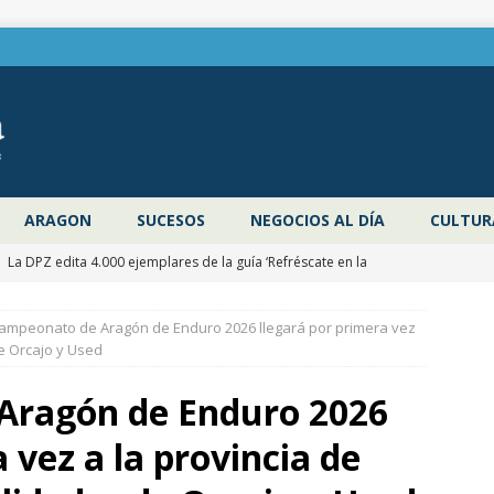
ARAGON
SUCESOS
NEGOCIOS AL DÍA
CULTUR
]
La DPZ edita 4.000 ejemplares de la guía ‘Refréscate en la
ragoza’ para promocionar los espacios naturales y actividades al
Campeonato de Aragón de Enduro 2026 llegará por primera vez
 verano
ZARAGOZA PROVINCIA
de Orcajo y Used
]
Pancho Varona abre este sábado el Festival Veruela Verano de
Aragón de Enduro 2026
de Zaragoza con las entradas agotadas
CULTURA
 vez a la provincia de
]
Zaragoza congela un año más los impuestos municipales y
C las tasas de residuos y abastecimiento de agua
ZARAGOZA