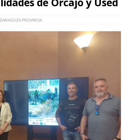
alidades de Orcajo y Used
]
La Diputación de Zaragoza finaliza la restauración de la capilla
la catedral de Tarazona tras una inversión de 304.000 euros
ZARAGOZA PROVINCIA
VINCIA
]
La Policía Nacional detiene a tres jóvenes a los que
poco después de robar en el interior de más de media docena de
RAGOZA