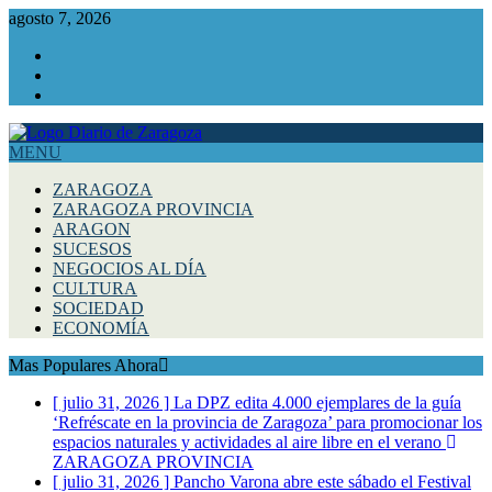
agosto 7, 2026
Facebook
Instagram
Twitter
MENU
ZARAGOZA
ZARAGOZA PROVINCIA
ARAGON
SUCESOS
NEGOCIOS AL DÍA
CULTURA
SOCIEDAD
ECONOMÍA
Mas Populares Ahora
[ julio 31, 2026 ]
La DPZ edita 4.000 ejemplares de la guía
‘Refréscate en la provincia de Zaragoza’ para promocionar los
espacios naturales y actividades al aire libre en el verano
ZARAGOZA PROVINCIA
[ julio 31, 2026 ]
Pancho Varona abre este sábado el Festival