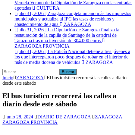
Veruela Verano de la Diputación de Zaragoza con las entradas
agotadas
CULTURA
[ julio 31, 2026 ]
Zaragoza congela un año más los impuestos
municipales y actualiza al IPC las tasas de residuos y
abastecimiento de agua
ZARAGOZA
[ julio 31, 2026 ]
La Diputación de Zaragoza finaliza la
restauración de la capilla de Santiago de la catedral de
Tarazona tras una inversión de 304.000 euros
ZARAGOZA PROVINCIA
[ julio 31, 2026 ]
La Policía Nacional detiene a tres jóvenes a
los que interceptaron poco después de robar en el interior de
más de media docena de vehículos
ZARAGOZA
Buscar:
Inicio
ZARAGOZA
El bus turístico recorrerá las calles a diario
desde este sábado
El bus turístico recorrerá las calles a
diario desde este sábado
junio 28, 2024
DIARIO DE ZARAGOZA
ZARAGOZA
,
ZARAGOZA PROVINCIA