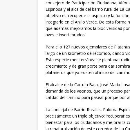
consejero de Participación Ciudadana, Alfon
Espinosa y el alcalde del barrio rural de La 
objetivo es ‘recuperar el aspecto y la funci
integrarlo en el Anillo Verde. De esta form
que además mejoramos la biodiversidad por
aves e invertebrados’.
Para ello 127 nuevos ejemplares de Platanus
largo de un kilómetro de recorrido, dando vi
Esta especie mediterránea se plantaba tradi
crecimiento y de gran porte para dar sombr
plataneros que ya existen al inicio del camin
El alcalde de la Cartuja Baja, José María La
demanda de los vecinos, que un proceso parti
calidad del camino para pasear porque por a
La concejal de Barrio Rurales, Paloma Espi
precisamente un triple objetivo: ‘recuperar e
bienestar para los ciudadanos y mejorar la c
la renaturalización de este corredor de La C