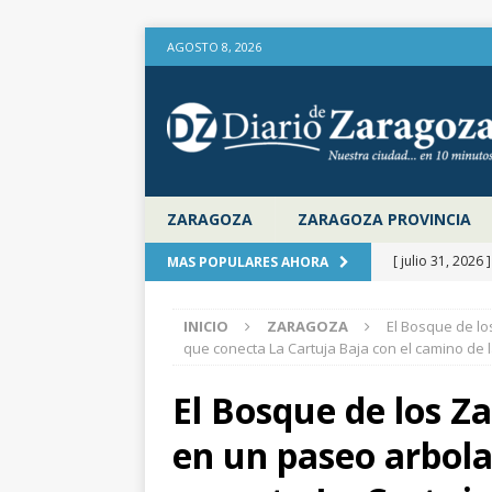
AGOSTO 8, 2026
ZARAGOZA
ZARAGOZA PROVINCIA
[ julio 31, 2026 
MAS POPULARES AHORA
interceptaron 
INICIO
ZARAGOZA
El Bosque de l
vehículos
ZA
que conecta La Cartuja Baja con el camino de l
[ julio 31, 2026 
El Bosque de los 
provincia de Za
en un paseo arbol
aire libre en el
[ julio 31, 2026 