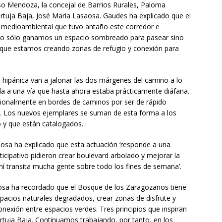
so Mendoza, la concejal de Barrios Rurales, Paloma
Cartuja Baja, José María Lasaosa. Gaudes ha explicado que el
ón medioambiental que tuvo antaño este corredor e
a no sólo ganamos un espacio sombreado para pasear sino
que estamos creando zonas de refugio y conexión para
 hipánica van a jalonar las dos márgenes del camino a lo
da a una vía que hasta ahora estaba prácticamente diáfana.
cionalmente en bordes de caminos por ser de rápido
a. Los nuevos ejemplares se suman de esta forma a los
o y que están catalogados.
saosa ha explicado que esta actuación ‘responde a una
cipativo pidieron crear boulevard arbolado y mejorar la
hí transita mucha gente sobre todo los fines de semana’.
nosa ha recordado que el Bosque de los Zaragozanos tiene
spacios naturales degradados, crear zonas de disfrute y
onexión entre espacios verdes. Tres principios que inspiran
artuja Baja. Continuamos trabajando, por tanto, en los