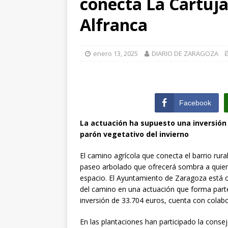
conecta La Cartuja
la Diputación 
Alfranca
[ julio 31, 2026 
actualiza al IP
enero 13, 2025
DIARIO DE ZARAGOZA
[ julio 31, 2026 
de Santiago de 
ZARAGOZA PRO
Facebook
La actuación ha supuesto una inversión
parón vegetativo del invierno
El camino agrícola que conecta el barrio rura
paseo arbolado que ofrecerá sombra a quien
espacio. El Ayuntamiento de Zaragoza está 
del camino en una actuación que forma part
inversión de 33.704 euros, cuenta con colabo
En las plantaciones han participado la conse