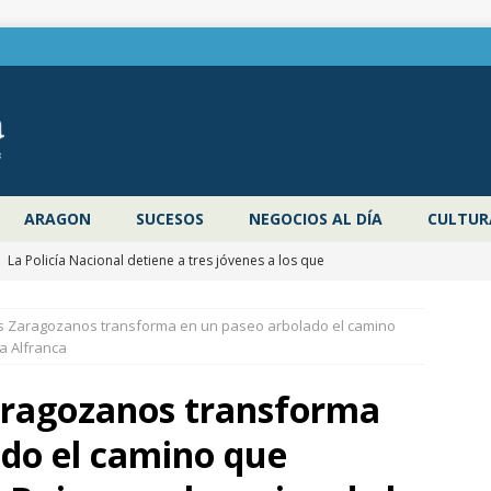
ARAGON
SUCESOS
NEGOCIOS AL DÍA
CULTUR
]
La Policía Nacional detiene a tres jóvenes a los que
poco después de robar en el interior de más de media docena de
os Zaragozanos transforma en un paseo arbolado el camino
RAGOZA
a Alfranca
]
La DPZ edita 4.000 ejemplares de la guía ‘Refréscate en la
Zaragozanos transforma
ragoza’ para promocionar los espacios naturales y actividades al
ado el camino que
 verano
ZARAGOZA PROVINCIA
]
Pancho Varona abre este sábado el Festival Veruela Verano de