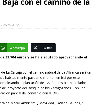
 Baja con el camino de la
de Zaragoza con las entradas agotadas
CULTURA
]
Zaragoza congela un año más los impuestos municipales y
C las tasas de residuos y abastecimiento de agua
ZARAGOZA
ZARAGOZA
]
La Diputación de Zaragoza finaliza la restauración de la capilla
la catedral de Tarazona tras una inversión de 304.000 euros
VINCIA
WhatsApp
Twitter
 de 33.704 euros y se ha ejecutado aprovechando el
l de La Cartuja con el camino natural de La Alfranca será un
es habitualmente pasean o montan en bici por este
completando la plantación de 127 árboles a ambos lados
e del proyecto del Bosque de los Zaragozanos. Con una
ración parcial del convenio con la DPZ.
jera de Medio Ambiente y Movilidad, Tatiana Gaudes, el