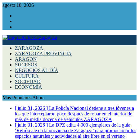
agosto 10, 2026
Facebook
Instagram
Twitter
ZARAGOZA
ZARAGOZA PROVINCIA
ARAGON
SUCESOS
NEGOCIOS AL DÍA
CULTURA
SOCIEDAD
ECONOMÍA
Mas Populares Ahora
[ julio 31, 2026 ]
La Policía Nacional detiene a tres jóvenes a
los que interceptaron poco después de robar en el interior de
más de media docena de vehículos
ZARAGOZA
[ julio 31, 2026 ]
La DPZ edita 4.000 ejemplares de la guía
‘Refréscate en la provincia de Zaragoza’ para promocionar los
espacios naturales y actividades al aire libre en el verano