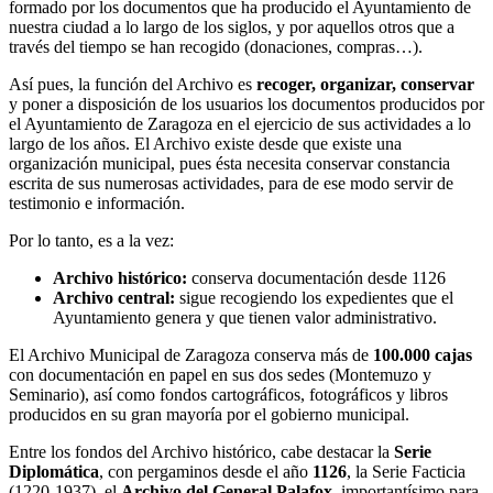
formado por los documentos que ha producido el Ayuntamiento de
nuestra ciudad a lo largo de los siglos, y por aquellos otros que a
través del tiempo se han recogido (donaciones, compras…).
Así pues, la función del Archivo es
recoger, organizar, conservar
y poner a disposición de los usuarios los documentos producidos por
el Ayuntamiento de Zaragoza en el ejercicio de sus actividades a lo
largo de los años. El Archivo existe desde que existe una
organización municipal, pues ésta necesita conservar constancia
escrita de sus numerosas actividades, para de ese modo servir de
testimonio e información.
Por lo tanto, es a la vez:
Archivo histórico:
conserva documentación desde 1126
Archivo central:
sigue recogiendo los expedientes que el
Ayuntamiento genera y que tienen valor administrativo.
El Archivo Municipal de Zaragoza conserva más de
100.000 cajas
con documentación en papel en sus dos sedes (Montemuzo y
Seminario), así como fondos cartográficos, fotográficos y libros
producidos en su gran mayoría por el gobierno municipal.
Entre los fondos del Archivo histórico, cabe destacar la
Serie
Diplomática
, con pergaminos desde el año
1126
, la Serie Facticia
(1220-1937), el
Archivo del General Palafox
, importantísimo para