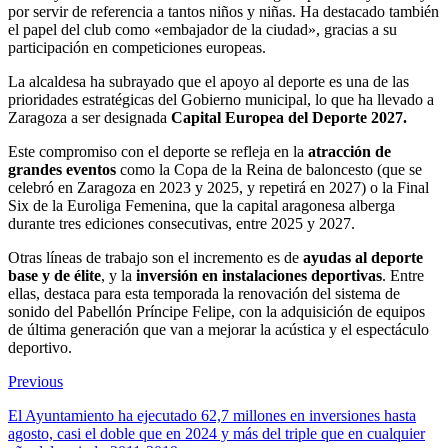
por servir de referencia a tantos niños y niñas. Ha destacado también
el papel del club como «embajador de la ciudad», gracias a su
participación en competiciones europeas.
La alcaldesa ha subrayado que el apoyo al deporte es una de las
prioridades estratégicas del Gobierno municipal, lo que ha llevado a
Zaragoza a ser designada
Capital Europea del Deporte 2027.
Este compromiso con el deporte se refleja en la
atracción de
grandes eventos
como la Copa de la Reina de baloncesto (que se
celebró en Zaragoza en 2023 y 2025, y repetirá en 2027) o la Final
Six de la Euroliga Femenina, que la capital aragonesa alberga
durante tres ediciones consecutivas, entre 2025 y 2027.
Otras líneas de trabajo son el incremento es de
ayudas al deporte
base y de élite
, y la
inversión en instalaciones deportivas
. Entre
ellas, destaca para esta temporada la renovación del sistema de
sonido del Pabellón Príncipe Felipe, con la adquisición de equipos
de última generación que van a mejorar la acústica y el espectáculo
deportivo.
Previous
El Ayuntamiento ha ejecutado 62,7 millones en inversiones hasta
agosto, casi el doble que en 2024 y más del triple que en cualquier