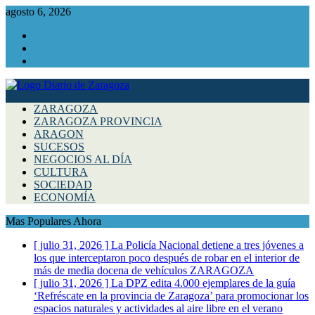
agosto 6, 2026
Facebook
Instagram
Twitter
ZARAGOZA
ZARAGOZA PROVINCIA
ARAGON
SUCESOS
NEGOCIOS AL DÍA
CULTURA
SOCIEDAD
ECONOMÍA
Mas Populares Ahora
[ julio 31, 2026 ]
La Policía Nacional detiene a tres jóvenes a
los que interceptaron poco después de robar en el interior de
más de media docena de vehículos
ZARAGOZA
[ julio 31, 2026 ]
La DPZ edita 4.000 ejemplares de la guía
‘Refréscate en la provincia de Zaragoza’ para promocionar los
espacios naturales y actividades al aire libre en el verano