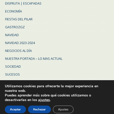
DISFRUTA | ESCAPADAS
ECONOMÍA
FIESTAS DEL PILAR
GASTROZGZ
NAVIDAD
NAVIDAD 2023-2024
NEGOCIOS AL DÍA
NUESTRA PORTADA – LO MAS ACTUAL
SOCIEDAD
SUCESOS
Uncategorized
Utilizamos cookies para ofrecerte la mejor experiencia en
ZARAGOZA
nuestra web.
Puedes aprender más sobre qué cookies utilizamos o
ZARAGOZA PROVINCIA
desactivarlas en los
ajustes
.
Aceptar
Rechazar
Ajustes
© Diario de Zaragoza - 2023