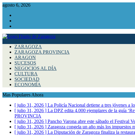
agosto 6, 2026
Facebook
Instagram
Twitter
ZARAGOZA
ZARAGOZA PROVINCIA
ARAGON
SUCESOS
NEGOCIOS AL DÍA
CULTURA
SOCIEDAD
ECONOMÍA
Mas Populares Ahora
[ julio 31, 2026 ]
La Policía Nacional detiene a tres jóvenes a 
[ julio 31, 2026 ]
La DPZ edita 4.000 ejemplares de la guía ‘Refr
PROVINCIA
[ julio 31, 2026 ]
Pancho Varona abre este sábado el Festival V
[ julio 31, 2026 ]
Zaragoza congela un año más los impuestos mu
[ julio 31, 2026 ]
La Diputación de Zaragoza finaliza la restaura