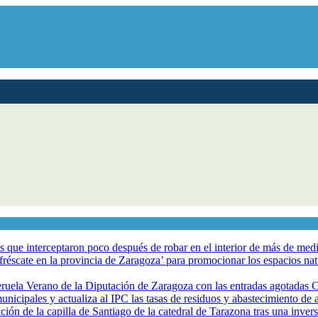
los que interceptaron poco después de robar en el interior de más de me
éscate en la provincia de Zaragoza’ para promocionar los espacios natur
eruela Verano de la Diputación de Zaragoza con las entradas agotadas
nicipales y actualiza al IPC las tasas de residuos y abastecimiento de
ción de la capilla de Santiago de la catedral de Tarazona tras una inve