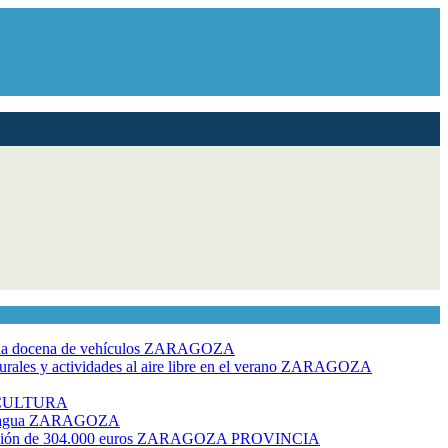
dia docena de vehículos
ZARAGOZA
ales y actividades al aire libre en el verano
ZARAGOZA
CULTURA
 agua
ZARAGOZA
rsión de 304.000 euros
ZARAGOZA PROVINCIA