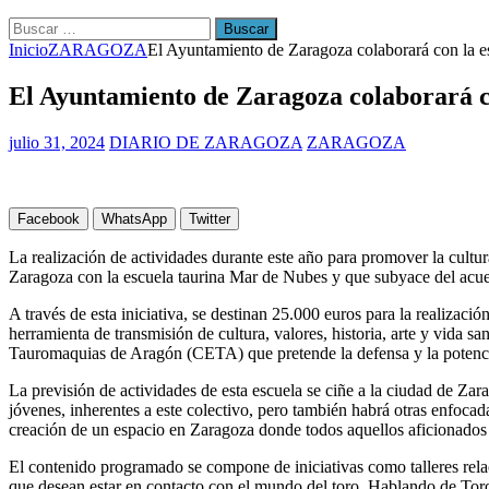
Buscar:
Inicio
ZARAGOZA
El Ayuntamiento de Zaragoza colaborará con la e
El Ayuntamiento de Zaragoza colaborará co
julio 31, 2024
DIARIO DE ZARAGOZA
ZARAGOZA
Facebook
WhatsApp
Twitter
La realización de actividades durante este año para promover la cultu
Zaragoza con la escuela taurina Mar de Nubes y que subyace del acu
A través de esta iniciativa, se destinan 25.000 euros para la realizac
herramienta de transmisión de cultura, valores, historia, arte y vida s
Tauromaquias de Aragón (CETA) que pretende la defensa y la potenci
La previsión de actividades de esta escuela se ciñe a la ciudad de Zar
jóvenes, inherentes a este colectivo, pero también habrá otras enfocad
creación de un espacio en Zaragoza donde todos aquellos aficionados a
El contenido programado se compone de iniciativas como talleres relac
que desean estar en contacto con el mundo del toro, Hablando de Toros