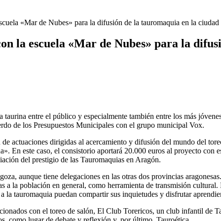
scuela «Mar de Nubes» para la difusión de la tauromaquia en la ciudad
n la escuela «Mar de Nubes» para la difusi
ra taurina entre el público y especialmente también entre los más jóven
erdo de los Presupuestos Municipales con el grupo municipal Vox.
ión de actuaciones dirigidas al acercamiento y difusión del mundo del to
ana». En este caso, el consistorio aportará 20.000 euros al proyecto con e
ación del prestigio de las Tauromaquias en Aragón.
agoza, aunque tiene delegaciones en las otras dos provincias aragonesas
as a la población en general, como herramienta de transmisión cultural. 
 la tauromaquia puedan compartir sus inquietudes y disfrutar aprendien
ionados con el toreo de salón, El Club Torericos, un club infantil de T
, como lugar de debate y reflexión y, por último, Tauroética.