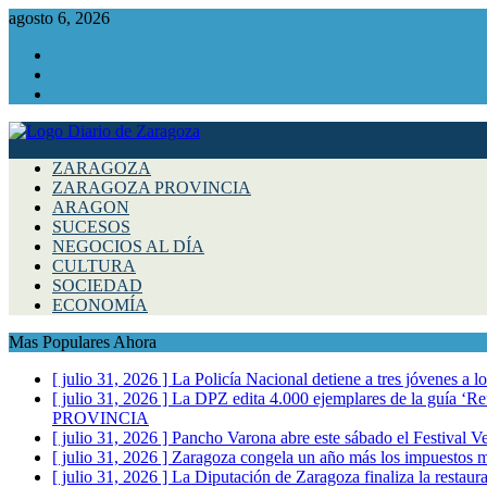
agosto 6, 2026
Facebook
Instagram
Twitter
ZARAGOZA
ZARAGOZA PROVINCIA
ARAGON
SUCESOS
NEGOCIOS AL DÍA
CULTURA
SOCIEDAD
ECONOMÍA
Mas Populares Ahora
[ julio 31, 2026 ]
La Policía Nacional detiene a tres jóvenes a 
[ julio 31, 2026 ]
La DPZ edita 4.000 ejemplares de la guía ‘Refr
PROVINCIA
[ julio 31, 2026 ]
Pancho Varona abre este sábado el Festival V
[ julio 31, 2026 ]
Zaragoza congela un año más los impuestos mu
[ julio 31, 2026 ]
La Diputación de Zaragoza finaliza la restaura