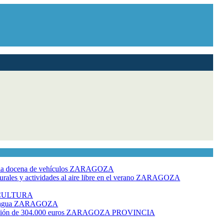
dia docena de vehículos
ZARAGOZA
ales y actividades al aire libre en el verano
ZARAGOZA
CULTURA
 agua
ZARAGOZA
rsión de 304.000 euros
ZARAGOZA PROVINCIA