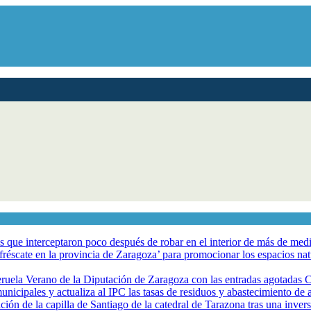
los que interceptaron poco después de robar en el interior de más de me
éscate en la provincia de Zaragoza’ para promocionar los espacios natur
eruela Verano de la Diputación de Zaragoza con las entradas agotadas
nicipales y actualiza al IPC las tasas de residuos y abastecimiento de
ción de la capilla de Santiago de la catedral de Tarazona tras una inve