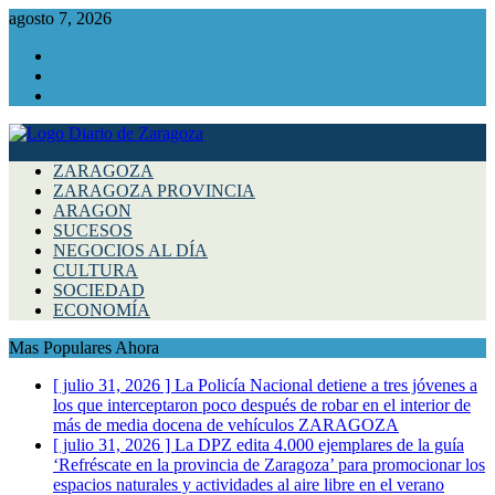
agosto 7, 2026
Facebook
Instagram
Twitter
ZARAGOZA
ZARAGOZA PROVINCIA
ARAGON
SUCESOS
NEGOCIOS AL DÍA
CULTURA
SOCIEDAD
ECONOMÍA
Mas Populares Ahora
[ julio 31, 2026 ]
La Policía Nacional detiene a tres jóvenes a
los que interceptaron poco después de robar en el interior de
más de media docena de vehículos
ZARAGOZA
[ julio 31, 2026 ]
La DPZ edita 4.000 ejemplares de la guía
‘Refréscate en la provincia de Zaragoza’ para promocionar los
espacios naturales y actividades al aire libre en el verano