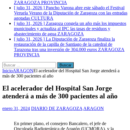
ZARAGOZA PROVINCIA
[ julio 31, 2026 ]
Pancho Varona abre este sábado el Festival
Veruela Verano de la Diputación de Zaragoza con las entradas
agotadas
CULTURA
[ julio 31, 2026 ]
Zaragoza congela un año más los impuestos
municipales y actualiza al IPC las tasas de residuos y
abastecimiento de agua
ZARAGOZA
[ julio 31, 2026 ]
La Diputación de Zaragoza finaliza la
restauración de la capilla de Santiago de la catedral de
Tarazona tras una inversión de 304.000 euros
ZARAGOZA
PROVINCIA
Buscar:
Inicio
ARAGON
El acelerador del Hospital San Jorge atenderá a
más de 300 pacientes al año
El acelerador del Hospital San Jorge
atenderá a más de 300 pacientes al año
enero 31, 2024
DIARIO DE ZARAGOZA
ARAGON
En primer plano, el consejero Bancalero, el jefe de
Oncología Radioterápica de Aragón (UCMORA), y la