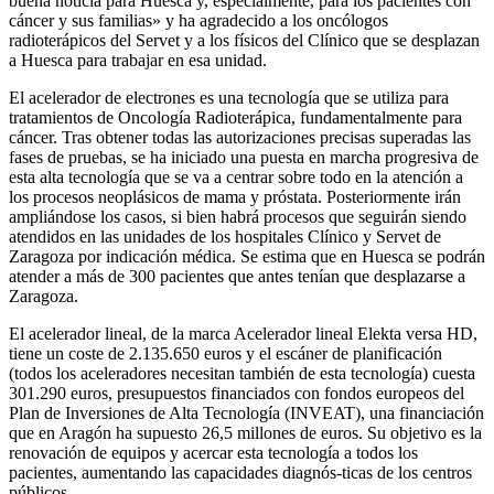
buena noticia para Huesca y, especialmente, para los pacientes con
cáncer y sus familias» y ha agradecido a los oncólogos
radioterápicos del Servet y a los físicos del Clínico que se desplazan
a Huesca para trabajar en esa unidad.
El acelerador de electrones es una tecnología que se utiliza para
tratamientos de Oncología Radioterápica, fundamentalmente para
cáncer. Tras obtener todas las autorizaciones precisas superadas las
fases de pruebas, se ha iniciado una puesta en marcha progresiva de
esta alta tecnología que se va a centrar sobre todo en la atención a
los procesos neoplásicos de mama y próstata. Posteriormente irán
ampliándose los casos, si bien habrá procesos que seguirán siendo
atendidos en las unidades de los hospitales Clínico y Servet de
Zaragoza por indicación médica. Se estima que en Huesca se podrán
atender a más de 300 pacientes que antes tenían que desplazarse a
Zaragoza.
El acelerador lineal, de la marca Acelerador lineal Elekta versa HD,
tiene un coste de 2.135.650 euros y el escáner de planificación
(todos los aceleradores necesitan también de esta tecnología) cuesta
301.290 euros, presupuestos financiados con fondos europeos del
Plan de Inversiones de Alta Tecnología (INVEAT), una financiación
que en Aragón ha supuesto 26,5 millones de euros. Su objetivo es la
renovación de equipos y acercar esta tecnología a todos los
pacientes, aumentando las capacidades diagnós-ticas de los centros
públicos.