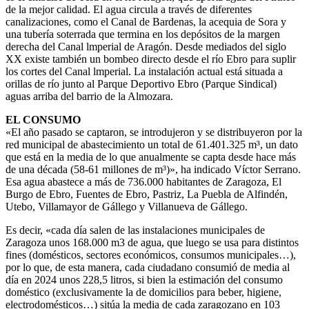
de la mejor calidad. El agua circula a través de diferentes
canalizaciones, como el Canal de Bardenas, la acequia de Sora y
una tubería soterrada que termina en los depósitos de la margen
derecha del Canal lmperial de Aragón. Desde mediados del siglo
XX existe también un bombeo directo desde el río Ebro para suplir
los cortes del Canal lmperial. La instalación actual está situada a
orillas de río junto al Parque Deportivo Ebro (Parque Sindical)
aguas arriba del barrio de la Almozara.
EL CONSUMO
«El año pasado se captaron, se introdujeron y se distribuyeron por la
red municipal de abastecimiento un total de 61.401.325 m³, un dato
que está en la media de lo que anualmente se capta desde hace más
de una década (58-61 millones de m³)», ha indicado Víctor Serrano.
Esa agua abastece a más de 736.000 habitantes de Zaragoza, El
Burgo de Ebro, Fuentes de Ebro, Pastriz, La Puebla de Alfindén,
Utebo, Villamayor de Gállego y Villanueva de Gállego.
Es decir, «cada día salen de las instalaciones municipales de
Zaragoza unos 168.000 m3 de agua, que luego se usa para distintos
fines (domésticos, sectores económicos, consumos municipales…),
por lo que, de esta manera, cada ciudadano consumió de media al
día en 2024 unos 228,5 litros, si bien la estimación del consumo
doméstico (exclusivamente la de domicilios para beber, higiene,
electrodomésticos…) sitúa la media de cada zaragozano en 103