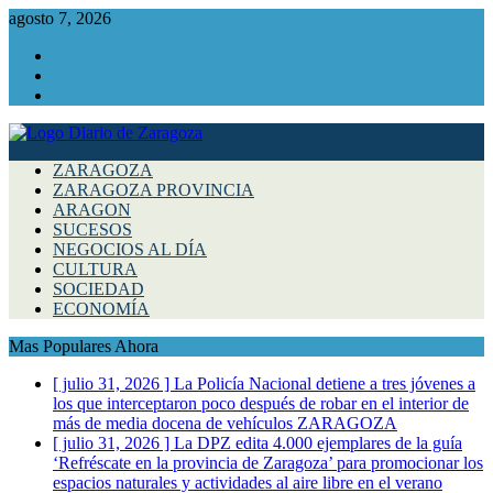
agosto 7, 2026
Facebook
Instagram
Twitter
ZARAGOZA
ZARAGOZA PROVINCIA
ARAGON
SUCESOS
NEGOCIOS AL DÍA
CULTURA
SOCIEDAD
ECONOMÍA
Mas Populares Ahora
[ julio 31, 2026 ]
La Policía Nacional detiene a tres jóvenes a
los que interceptaron poco después de robar en el interior de
más de media docena de vehículos
ZARAGOZA
[ julio 31, 2026 ]
La DPZ edita 4.000 ejemplares de la guía
‘Refréscate en la provincia de Zaragoza’ para promocionar los
espacios naturales y actividades al aire libre en el verano