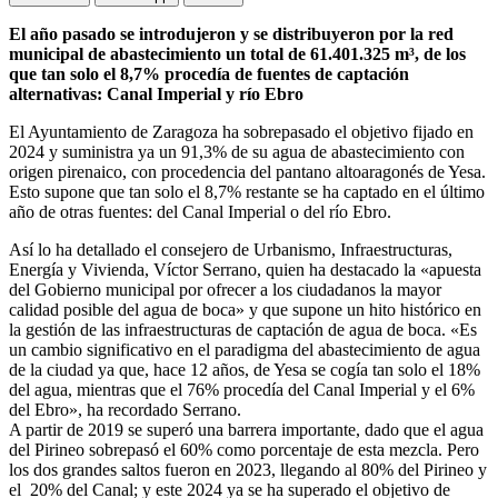
El año pasado se introdujeron y se distribuyeron por la red
municipal de abastecimiento un total de 61.401.325 m³, de los
que tan solo el 8,7% procedía de fuentes de captación
alternativas: Canal Imperial y río Ebro
El Ayuntamiento de Zaragoza ha sobrepasado el objetivo fijado en
2024 y suministra ya un 91,3% de su agua de abastecimiento con
origen pirenaico, con procedencia del pantano altoaragonés de Yesa.
Esto supone que tan solo el 8,7% restante se ha captado en el último
año de otras fuentes: del Canal Imperial o del río Ebro.
Así lo ha detallado el consejero de Urbanismo, Infraestructuras,
Energía y Vivienda, Víctor Serrano, quien ha destacado la «apuesta
del Gobierno municipal por ofrecer a los ciudadanos la mayor
calidad posible del agua de boca» y que supone un hito histórico en
la gestión de las infraestructuras de captación de agua de boca. «Es
un cambio significativo en el paradigma del abastecimiento de agua
de la ciudad ya que, hace 12 años, de Yesa se cogía tan solo el 18%
del agua, mientras que el 76% procedía del Canal Imperial y el 6%
del Ebro», ha recordado Serrano.
A partir de 2019 se superó una barrera importante, dado que el agua
del Pirineo sobrepasó el 60% como porcentaje de esta mezcla. Pero
los dos grandes saltos fueron en 2023, llegando al 80% del Pirineo y
el 20% del Canal; y este 2024 ya se ha superado el objetivo de