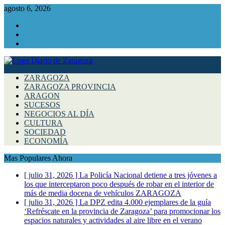
agosto 6, 2026
Facebook
Instagram
Twitter
ZARAGOZA
ZARAGOZA PROVINCIA
ARAGON
SUCESOS
NEGOCIOS AL DÍA
CULTURA
SOCIEDAD
ECONOMÍA
Mas Populares Ahora
[ julio 31, 2026 ]
La Policía Nacional detiene a tres jóvenes a
los que interceptaron poco después de robar en el interior de
más de media docena de vehículos
ZARAGOZA
[ julio 31, 2026 ]
La DPZ edita 4.000 ejemplares de la guía
‘Refréscate en la provincia de Zaragoza’ para promocionar los
espacios naturales y actividades al aire libre en el verano