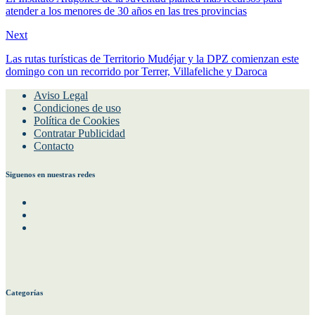
atender a los menores de 30 años en las tres provincias
Next
Las rutas turísticas de Territorio Mudéjar y la DPZ comienzan este
domingo con un recorrido por Terrer, Villafeliche y Daroca
Aviso Legal
Condiciones de uso
Política de Cookies
Contratar Publicidad
Contacto
Siguenos en nuestras redes
Facebook
Instagram
Twitter
Categorías