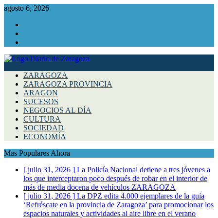
agosto 6, 2026
Facebook
Instagram
Twitter
ZARAGOZA
ZARAGOZA PROVINCIA
ARAGON
SUCESOS
NEGOCIOS AL DÍA
CULTURA
SOCIEDAD
ECONOMÍA
Mas Populares Ahora
[ julio 31, 2026 ]
La Policía Nacional detiene a tres jóvenes a
los que interceptaron poco después de robar en el interior de
más de media docena de vehículos
ZARAGOZA
[ julio 31, 2026 ]
La DPZ edita 4.000 ejemplares de la guía
‘Refréscate en la provincia de Zaragoza’ para promocionar los
espacios naturales y actividades al aire libre en el verano