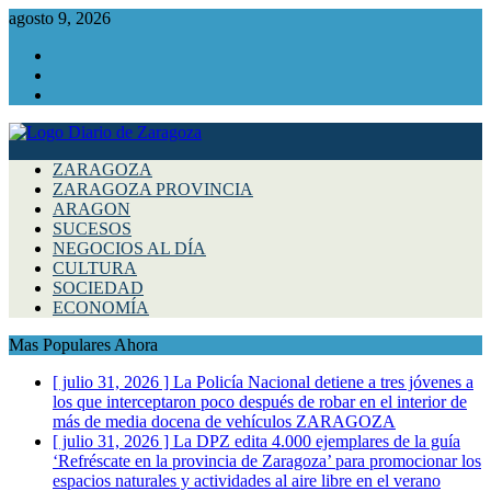
agosto 9, 2026
Facebook
Instagram
Twitter
ZARAGOZA
ZARAGOZA PROVINCIA
ARAGON
SUCESOS
NEGOCIOS AL DÍA
CULTURA
SOCIEDAD
ECONOMÍA
Mas Populares Ahora
[ julio 31, 2026 ]
La Policía Nacional detiene a tres jóvenes a
los que interceptaron poco después de robar en el interior de
más de media docena de vehículos
ZARAGOZA
[ julio 31, 2026 ]
La DPZ edita 4.000 ejemplares de la guía
‘Refréscate en la provincia de Zaragoza’ para promocionar los
espacios naturales y actividades al aire libre en el verano