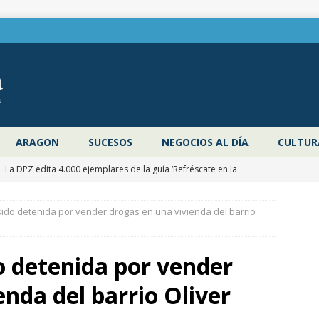
ARAGON
SUCESOS
NEGOCIOS AL DÍA
CULTUR
]
La DPZ edita 4.000 ejemplares de la guía ‘Refréscate en la
ragoza’ para promocionar los espacios naturales y actividades al
sido detenida por vender drogas en una vivienda del barrio
 verano
ZARAGOZA PROVINCIA
]
Pancho Varona abre este sábado el Festival Veruela Verano de
o detenida por vender
de Zaragoza con las entradas agotadas
CULTURA
enda del barrio Oliver
]
Zaragoza congela un año más los impuestos municipales y
C las tasas de residuos y abastecimiento de agua
ZARAGOZA