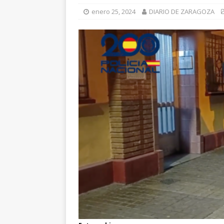
enero 25, 2024
DIARIO DE ZARAGOZA
[ julio 31, 2026 
de Santiago de 
ZARAGOZA PRO
[ julio 31, 2026 
interceptaron 
vehículos
ZA