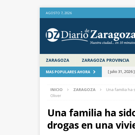
AGOSTO 7, 2026
ZARAGOZA
ZARAGOZA PROVINCIA
[ julio 31, 2026 
MAS POPULARES AHORA
provincia de Za
INICIO
ZARAGOZA
Una familia ha 
aire libre en el
Oliver
[ julio 31, 2026 
Una familia ha sid
la Diputación 
drogas en una vivi
[ julio 31, 2026 
actualiza al IP