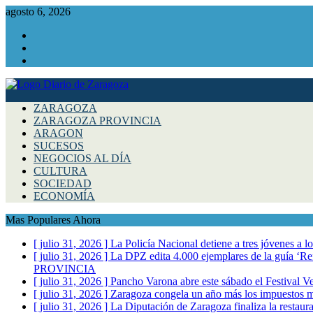
agosto 6, 2026
Facebook
Instagram
Twitter
ZARAGOZA
ZARAGOZA PROVINCIA
ARAGON
SUCESOS
NEGOCIOS AL DÍA
CULTURA
SOCIEDAD
ECONOMÍA
Mas Populares Ahora
[ julio 31, 2026 ]
La Policía Nacional detiene a tres jóvenes a 
[ julio 31, 2026 ]
La DPZ edita 4.000 ejemplares de la guía ‘Refr
PROVINCIA
[ julio 31, 2026 ]
Pancho Varona abre este sábado el Festival V
[ julio 31, 2026 ]
Zaragoza congela un año más los impuestos mu
[ julio 31, 2026 ]
La Diputación de Zaragoza finaliza la restaura