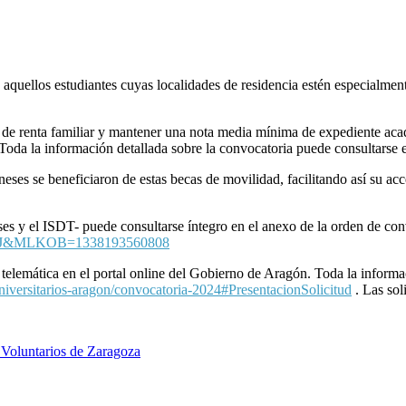
uellos estudiantes cuyas localidades de residencia estén especialmente
tos de renta familiar y mantener una nota media mínima de expediente ac
. Toda la información detallada sobre la convocatoria puede consultarse 
eses se beneficiaron de estas becas de movilidad, facilitando así su a
ses y el ISDT- puede consultarse íntegro en el anexo de la orden de con
OBJ&MLKOB=1338193560808
a telemática en el portal online del Gobierno de Aragón. Toda la inform
niversitarios-aragon/convocatoria-2024#PresentacionSolicitud
. Las sol
s Voluntarios de Zaragoza