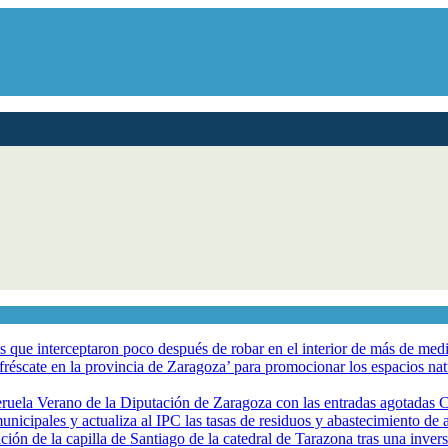
los que interceptaron poco después de robar en el interior de más de me
éscate en la provincia de Zaragoza’ para promocionar los espacios natur
eruela Verano de la Diputación de Zaragoza con las entradas agotadas
nicipales y actualiza al IPC las tasas de residuos y abastecimiento de
ción de la capilla de Santiago de la catedral de Tarazona tras una inve