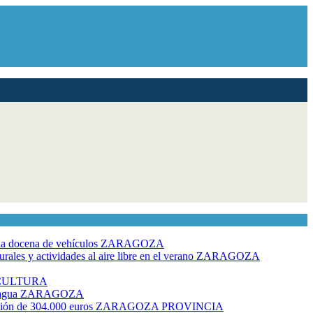
dia docena de vehículos
ZARAGOZA
ales y actividades al aire libre en el verano
ZARAGOZA
CULTURA
 agua
ZARAGOZA
rsión de 304.000 euros
ZARAGOZA PROVINCIA