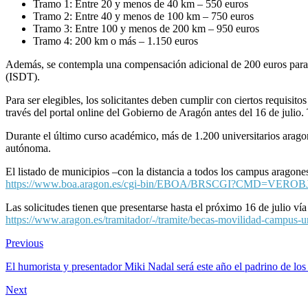
Tramo 1: Entre 20 y menos de 40 km – 550 euros
Tramo 2: Entre 40 y menos de 100 km – 750 euros
Tramo 3: Entre 100 y menos de 200 km – 950 euros
Tramo 4: 200 km o más – 1.150 euros
Además, se contempla una compensación adicional de 200 euros para aq
(ISDT).
Para ser elegibles, los solicitantes deben cumplir con ciertos requisi
través del portal online del Gobierno de Aragón antes del 16 de julio
Durante el último curso académico, más de 1.200 universitarios aragon
autónoma.
El listado de municipios –con la distancia a todos los campus aragone
https://www.boa.aragon.es/cgi-bin/EBOA/BRSCGI?CMD=VER
Las solicitudes tienen que presentarse hasta el próximo 16 de julio ví
https://www.aragon.es/tramitador/-/tramite/becas-movilidad-campus-u
Previous
El humorista y presentador Miki Nadal será este año el padrino de lo
Next