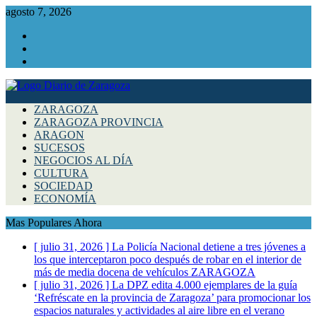
agosto 7, 2026
Facebook
Instagram
Twitter
ZARAGOZA
ZARAGOZA PROVINCIA
ARAGON
SUCESOS
NEGOCIOS AL DÍA
CULTURA
SOCIEDAD
ECONOMÍA
Mas Populares Ahora
[ julio 31, 2026 ]
La Policía Nacional detiene a tres jóvenes a
los que interceptaron poco después de robar en el interior de
más de media docena de vehículos
ZARAGOZA
[ julio 31, 2026 ]
La DPZ edita 4.000 ejemplares de la guía
‘Refréscate en la provincia de Zaragoza’ para promocionar los
espacios naturales y actividades al aire libre en el verano