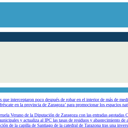
los que interceptaron poco después de robar en el interior de más de me
éscate en la provincia de Zaragoza’ para promocionar los espacios natur
eruela Verano de la Diputación de Zaragoza con las entradas agotadas
nicipales y actualiza al IPC las tasas de residuos y abastecimiento de
ción de la capilla de Santiago de la catedral de Tarazona tras una inve