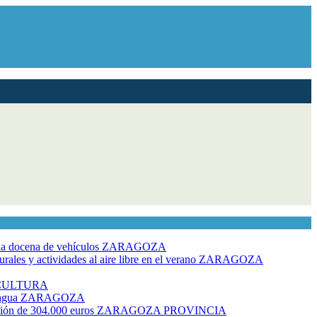
dia docena de vehículos
ZARAGOZA
ales y actividades al aire libre en el verano
ZARAGOZA
CULTURA
 agua
ZARAGOZA
rsión de 304.000 euros
ZARAGOZA PROVINCIA