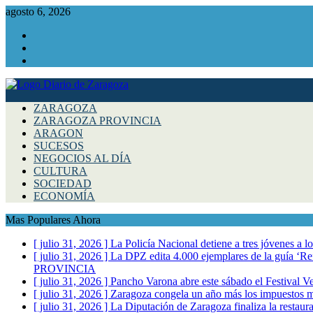
agosto 6, 2026
Facebook
Instagram
Twitter
ZARAGOZA
ZARAGOZA PROVINCIA
ARAGON
SUCESOS
NEGOCIOS AL DÍA
CULTURA
SOCIEDAD
ECONOMÍA
Mas Populares Ahora
[ julio 31, 2026 ]
La Policía Nacional detiene a tres jóvenes a 
[ julio 31, 2026 ]
La DPZ edita 4.000 ejemplares de la guía ‘Refr
PROVINCIA
[ julio 31, 2026 ]
Pancho Varona abre este sábado el Festival V
[ julio 31, 2026 ]
Zaragoza congela un año más los impuestos mu
[ julio 31, 2026 ]
La Diputación de Zaragoza finaliza la restaura