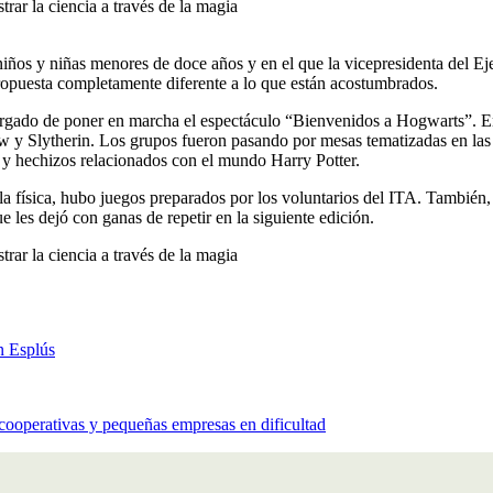
iños y niñas menores de doce años y en el que la vicepresidenta del Eje
propuesta completamente diferente a lo que están acostumbrados.
rgado de poner en marcha el espectáculo “Bienvenidos a Hogwarts”. En 
 y Slytherin. Los grupos fueron pasando por mesas tematizadas en las q
da y hechizos relacionados con el mundo Harry Potter.
la física, hubo juegos preparados por los voluntarios del ITA. También
e les dejó con ganas de repetir en la siguiente edición.
n Esplús
cooperativas y pequeñas empresas en dificultad