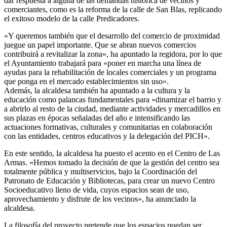
ello, en la escena urbana en vía pública, además de las actuaciones
relativas a mejoras de se invertirá más de 1,5 millones de euros para
dar respuesta a alguna de las demandas histórica de vecinos y
comerciantes, como es la reforma de la calle de San Blas, replicando
el exitoso modelo de la calle Predicadores.
«Y queremos también que el desarrollo del comercio de proximidad
juegue un papel importante. Que se abran nuevos comercios
contribuirá a revitalizar la zona», ha apuntado la regidora, por lo que
el Ayuntamiento trabajará para «poner en marcha una línea de
ayudas para la rehabilitación de locales comerciales y un programa
que ponga en el mercado establecimientos sin uso».
Además, la alcaldesa también ha apuntado a la cultura y la
educación como palancas fundamentales para «dinamizar el barrio y
a abrirlo al resto de la ciudad, mediante actividades y mercadillos en
sus plazas en épocas señaladas del año e intensificando las
actuaciones formativas, culturales y comunitarias en colaboración
con las entidades, centros educativos y la delegación del PICH».
En este sentido, la alcaldesa ha puesto el acento en el Centro de Las
Armas. «Hemos tomado la decisión de que la gestión del centro sea
totalmente pública y multiservicios, bajo la Coordinación del
Patronato de Educación y Bibliotecas, para crear un nuevo Centro
Socioeducativo lleno de vida, cuyos espacios sean de uso,
aprovechamiento y disfrute de los vecinos», ha anunciado la