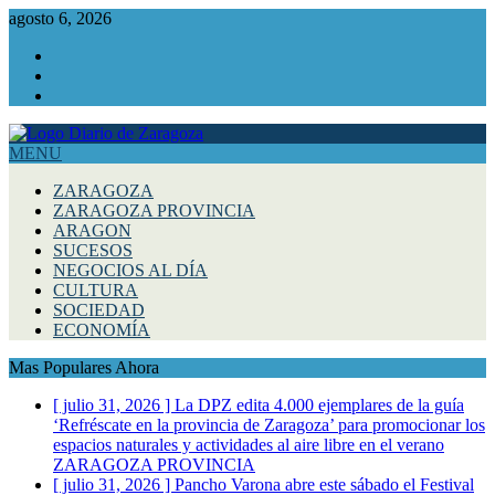
agosto 6, 2026
Facebook
Instagram
Twitter
MENU
ZARAGOZA
ZARAGOZA PROVINCIA
ARAGON
SUCESOS
NEGOCIOS AL DÍA
CULTURA
SOCIEDAD
ECONOMÍA
Mas Populares Ahora
[ julio 31, 2026 ]
La DPZ edita 4.000 ejemplares de la guía
‘Refréscate en la provincia de Zaragoza’ para promocionar los
espacios naturales y actividades al aire libre en el verano
ZARAGOZA PROVINCIA
[ julio 31, 2026 ]
Pancho Varona abre este sábado el Festival