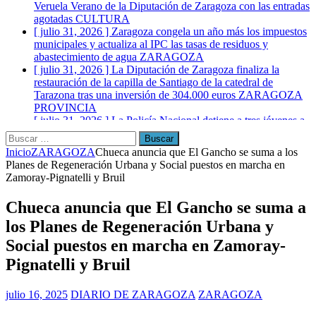
Veruela Verano de la Diputación de Zaragoza con las entradas
agotadas
CULTURA
[ julio 31, 2026 ]
Zaragoza congela un año más los impuestos
municipales y actualiza al IPC las tasas de residuos y
abastecimiento de agua
ZARAGOZA
[ julio 31, 2026 ]
La Diputación de Zaragoza finaliza la
restauración de la capilla de Santiago de la catedral de
Tarazona tras una inversión de 304.000 euros
ZARAGOZA
PROVINCIA
[ julio 31, 2026 ]
La Policía Nacional detiene a tres jóvenes a
los que interceptaron poco después de robar en el interior de
más de media docena de vehículos
ZARAGOZA
Buscar:
Inicio
ZARAGOZA
Chueca anuncia que El Gancho se suma a los
Planes de Regeneración Urbana y Social puestos en marcha en
Zamoray-Pignatelli y Bruil
Chueca anuncia que El Gancho se suma a
los Planes de Regeneración Urbana y
Social puestos en marcha en Zamoray-
Pignatelli y Bruil