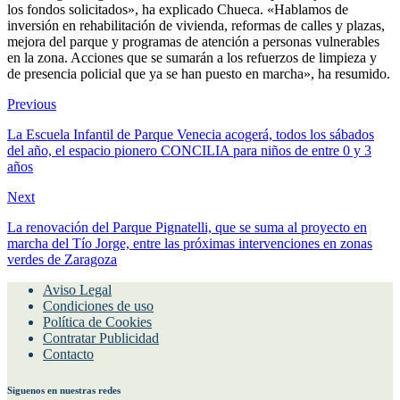
de euros, que podrán financiarse con la llegada de fondos europeos.
«Estamos pendientes de que, en unas semanas, a finales de este mes
o a lo largo de agosto, se resuelvan desde Europa la adjudicación de
los fondos solicitados», ha explicado Chueca. «Hablamos de
inversión en rehabilitación de vivienda, reformas de calles y plazas,
mejora del parque y programas de atención a personas vulnerables
en la zona. Acciones que se sumarán a los refuerzos de limpieza y
de presencia policial que ya se han puesto en marcha», ha resumido.
Previous
La Escuela Infantil de Parque Venecia acogerá, todos los sábados
del año, el espacio pionero CONCILIA para niños de entre 0 y 3
años
Next
La renovación del Parque Pignatelli, que se suma al proyecto en
marcha del Tío Jorge, entre las próximas intervenciones en zonas
verdes de Zaragoza
Aviso Legal
Condiciones de uso
Política de Cookies
Contratar Publicidad
Contacto