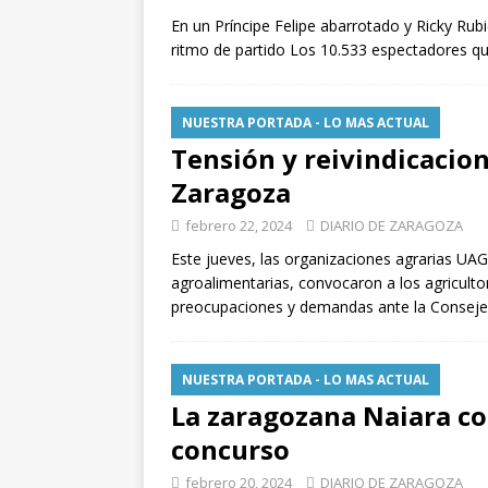
de Santiago de 
En un Príncipe Felipe abarrotado y Ricky Rubi
ZARAGOZA PRO
ritmo de partido Los 10.533 espectadores que
[ julio 31, 2026 ]
interceptaron p
NUESTRA PORTADA - LO MAS ACTUAL
Tensión y reivindicacion
vehículos
ZA
Zaragoza
febrero 22, 2024
DIARIO DE ZARAGOZA
Este jueves, las organizaciones agrarias U
agroalimentarias, convocaron a los agricult
preocupaciones y demandas ante la Consejer
NUESTRA PORTADA - LO MAS ACTUAL
La zaragozana Naiara con
concurso
febrero 20, 2024
DIARIO DE ZARAGOZA