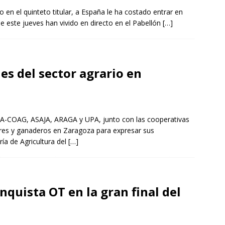
la catedral de Tarazona tras una inversión de 304.000 euros
o en el quinteto titular, a España le ha costado entrar en
VINCIA
 este jueves han vivido en directo en el Pabellón
[…]
La Policía Nacional detiene a tres jóvenes a los que
oco después de robar en el interior de más de media docena de
es del sector agrario en
RAGOZA
AGA-COAG, ASAJA, ARAGA y UPA, junto con las cooperativas
ores y ganaderos en Zaragoza para expresar sus
ía de Agricultura del
[…]
quista OT en la gran final del