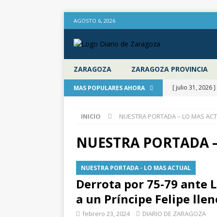
AGOSTO 6, 2026
ZARAGOZA
ZARAGOZA PROVINCIA
[ julio 31, 2026 ]
MAS POPULARES AHORA
provincia de Za
INICIO
NUESTRA PORTADA – LO MAS AC
aire libre en el
[ julio 31, 2026 ]
NUESTRA PORTADA –
Diputación de 
NUESTRA PORTADA - LO MAS ACTUAL
[ julio 31, 2026 ]
Derrota por 75-79 ante 
actualiza al IPC
a un Príncipe Felipe lle
[ julio 31, 2026 ]
febrero 23, 2024
DIARIO DE ZARAGOZA