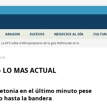
ARAGON
SUCESOS
NEGOCIOS AL DÍA
CULTUR
La DPZ edita 4.000 ejemplares de la guía ‘Refréscate en la
ragoza’ para promocionar los espacios naturales y actividades al
TUAL
 verano
ZARAGOZA PROVINCIA
Pancho Varona abre este sábado el Festival Veruela Verano de la
 LO MAS ACTUAL
Zaragoza con las entradas agotadas
CULTURA
Zaragoza congela un año más los impuestos municipales y
Letonia en el último minuto pese
 las tasas de residuos y abastecimiento de agua
ZARAGOZA
no hasta la bandera
La Diputación de Zaragoza finaliza la restauración de la capilla