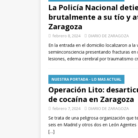
La Policía Nacional det
brutalmente a su tío y a
Zaragoza
febrero 8, 2024
DIARIO DE ZARAGOZA
En la entrada en el domicilio localizaron a l
semiinconsciencia presentando fracturas en 
lesiones, edema cerebral por traumatismo c
NUESTRA PORTADA - LO MAS ACTUAL
Operación Lito: desarti
de cocaína en Zaragoza
febrero 7, 2024
DIARIO DE ZARAGOZA
Se trata de una peligrosa organización que 
seis en Madrid y otros dos en León Agentes d
[…]