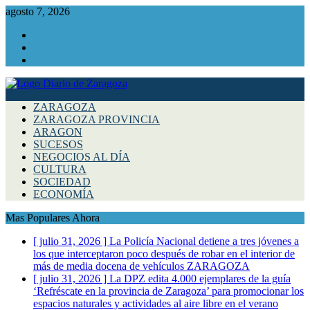
agosto 7, 2026
Facebook
Instagram
Twitter
ZARAGOZA
ZARAGOZA PROVINCIA
ARAGON
SUCESOS
NEGOCIOS AL DÍA
CULTURA
SOCIEDAD
ECONOMÍA
Mas Populares Ahora
[ julio 31, 2026 ]
La Policía Nacional detiene a tres jóvenes a
los que interceptaron poco después de robar en el interior de
más de media docena de vehículos
ZARAGOZA
[ julio 31, 2026 ]
La DPZ edita 4.000 ejemplares de la guía
‘Refréscate en la provincia de Zaragoza’ para promocionar los
espacios naturales y actividades al aire libre en el verano