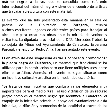
localidad vuelve a prom
ocionar la excelente calidad de su
mármol negro,
a la vez que se consolida como referente
internacional del mármol negro y sirve de encuentro de artistas
que trabajan su escultura con este material.
El evento, que ha sido presentado esta mañana en la sala de
prensa de la Diputación de Zaragoza, reunirá
a
cinco
escultores
llegados de diferentes países
para trabajar al
aire libre para crear sus obras ante la mirada de vecinos y
visitantes.
La diputa
da provincial de la DPZ, Mercedes Trébol, la
concejala de Minas del Ayuntamiento de Calatorao, Esperanza
Pascual, y el
escultor
Pedro Ania, han presentado este evento.
El objetivo de este simposium es d
ar a conocer y promocionar
la piedra negra de Calatorao,
un mármol que tradicional se ha
utilizado para la construcción pero que tiene múltiples usos, entre
ellos el artístico. Además, el evento persigue situarse como
un
incentivo cultural y artístico en la modalidad escultórica.
“
Se trata de una iniciativa que combina varios elementos muy
importantes para el medio rural: el uso y difusión de un recurso
propio como es el mármol negro que identifica a Calatorao, el
empuje de la iniciativa privada, el apoyo del ayuntamiento a esta