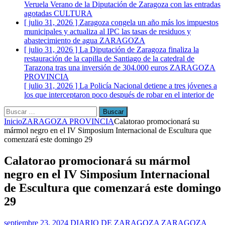
Veruela Verano de la Diputación de Zaragoza con las entradas
agotadas
CULTURA
[ julio 31, 2026 ]
Zaragoza congela un año más los impuestos
municipales y actualiza al IPC las tasas de residuos y
abastecimiento de agua
ZARAGOZA
[ julio 31, 2026 ]
La Diputación de Zaragoza finaliza la
restauración de la capilla de Santiago de la catedral de
Tarazona tras una inversión de 304.000 euros
ZARAGOZA
PROVINCIA
[ julio 31, 2026 ]
La Policía Nacional detiene a tres jóvenes a
los que interceptaron poco después de robar en el interior de
más de media docena de vehículos
ZARAGOZA
Buscar:
Inicio
ZARAGOZA PROVINCIA
Calatorao promocionará su
mármol negro en el IV Simposium Internacional de Escultura que
comenzará este domingo 29
Calatorao promocionará su mármol
negro en el IV Simposium Internacional
de Escultura que comenzará este domingo
29