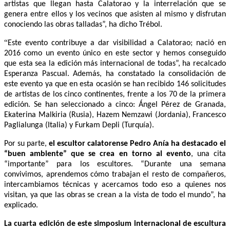
iniciativa, la difusión y promoción de la localidad a través de los
artistas que llegan hasta Calatorao y la interrelación que se
genera entre ellos y los vecinos que asisten al mismo y disfrutan
conociendo las obras talladas”, ha dicho Trébol.
“
Este evento contribuye a dar visibilidad a Calatora
o; nació en
2016 como un evento único en este sector y
hemos conseguido
que esta sea la edición más internacional de todas”,
ha recalcado
Esperanza Pascual. Además, ha constatado la consolidación de
este evento ya que en esta ocasión se han recibido 146 solicitudes
de artistas de los cinco continentes, frente a los 70 de la primera
edición. Se han seleccionado a cinco: Ángel Pérez de Granada,
Ekaterina Malkiria (Rusia), Hazem Nemzawi (Jordania), Francesco
Paglialunga (Italia) y Furkam Depli (Turquía).
Por su parte,
el escultor calatorense Pedro Anía ha destacado el
“buen ambiente” que se crea en torno al evento
, una cita
“importante” para los escultores. “Durante una semana
convivimos, aprendemos cómo trabajan el resto de compañeros,
intercambiamos técnicas y acercamos todo eso a quienes nos
visitan, ya que las obras se crean a la vista de todo el mundo”, ha
explicado.