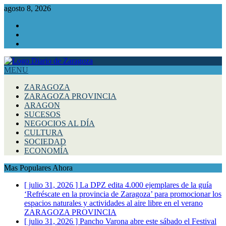
agosto 8, 2026
Facebook
Instagram
Twitter
MENU
ZARAGOZA
ZARAGOZA PROVINCIA
ARAGON
SUCESOS
NEGOCIOS AL DÍA
CULTURA
SOCIEDAD
ECONOMÍA
Mas Populares Ahora
[ julio 31, 2026 ]
La DPZ edita 4.000 ejemplares de la guía
‘Refréscate en la provincia de Zaragoza’ para promocionar los
espacios naturales y actividades al aire libre en el verano
ZARAGOZA PROVINCIA
[ julio 31, 2026 ]
Pancho Varona abre este sábado el Festival