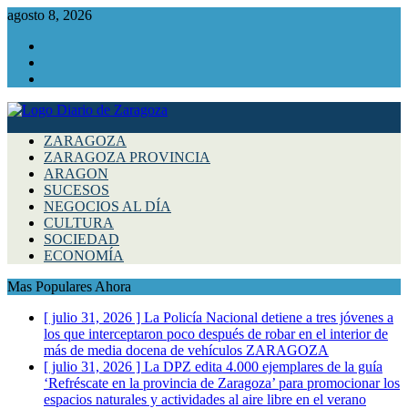
agosto 8, 2026
Facebook
Instagram
Twitter
ZARAGOZA
ZARAGOZA PROVINCIA
ARAGON
SUCESOS
NEGOCIOS AL DÍA
CULTURA
SOCIEDAD
ECONOMÍA
Mas Populares Ahora
[ julio 31, 2026 ]
La Policía Nacional detiene a tres jóvenes a
los que interceptaron poco después de robar en el interior de
más de media docena de vehículos
ZARAGOZA
[ julio 31, 2026 ]
La DPZ edita 4.000 ejemplares de la guía
‘Refréscate en la provincia de Zaragoza’ para promocionar los
espacios naturales y actividades al aire libre en el verano