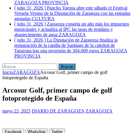
ZARAGOZA PROVINCIA
[ julio 31, 2026 ]
Pancho Varona abre este sábado el Festival
Veruela Verano de la Diputación de Zaragoza con las entradas
agotadas
CULTURA
[ julio 31, 2026 ]
Zaragoza congela un año más los impuestos
municipales y actualiza al IPC las tasas de residuos y
abastecimiento de agua
ZARAGOZA
[ julio 31, 2026 ]
La Diputación de Zaragoza finaliza la
restauración de la capilla de Santiago de la catedral de
Tarazona tras una inversión de 304.000 euros
ZARAGOZA
PROVINCIA
Buscar:
Inicio
ZARAGOZA
Arcosur Golf, primer campo de golf
fotoprotegido de España
Arcosur Golf, primer campo de golf
fotoprotegido de España
mayo 22, 2025
DIARIO DE ZARAGOZA
ZARAGOZA
Facebook
WhatsApp
Twitter