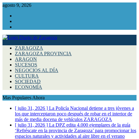
agosto 9, 2026
Facebook
Instagram
Twitter
ZARAGOZA
ZARAGOZA PROVINCIA
ARAGON
SUCESOS
NEGOCIOS AL DÍA
CULTURA
SOCIEDAD
ECONOMÍA
Mas Populares Ahora
[ julio 31, 2026 ]
La Policía Nacional detiene a tres jóvenes a
los que interceptaron poco después de robar en el interior de
más de media docena de vehículos
ZARAGOZA
[ julio 31, 2026 ]
La DPZ edita 4.000 ejemplares de la guía
‘Refréscate en la provincia de Zaragoza’ para promocionar los
espacios naturales y actividades al aire libre en el verano