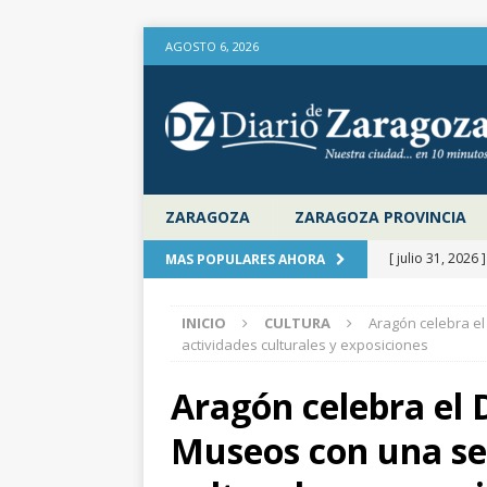
AGOSTO 6, 2026
ZARAGOZA
ZARAGOZA PROVINCIA
[ julio 31, 2026 
MAS POPULARES AHORA
provincia de Za
INICIO
CULTURA
Aragón celebra el
aire libre en el
actividades culturales y exposiciones
[ julio 31, 2026 
Aragón celebra el D
la Diputación 
Museos con una se
[ julio 31, 2026 
actualiza al IP