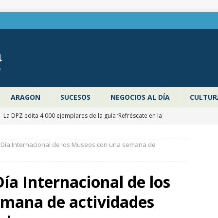
ARAGON
SUCESOS
NEGOCIOS AL DÍA
CULTUR
]
La DPZ edita 4.000 ejemplares de la guía ‘Refréscate en la
ragoza’ para promocionar los espacios naturales y actividades al
 Día Internacional de los Museos con una semana de
 verano
ZARAGOZA PROVINCIA
]
Pancho Varona abre este sábado el Festival Veruela Verano de
ía Internacional de los
de Zaragoza con las entradas agotadas
CULTURA
mana de actividades
]
Zaragoza congela un año más los impuestos municipales y
C las tasas de residuos y abastecimiento de agua
ZARAGOZA