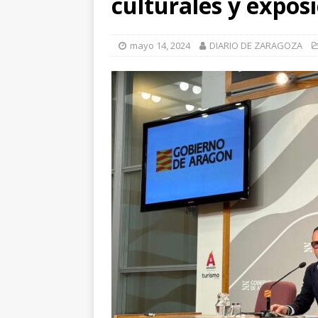
culturales y expos
[ julio 31, 2026 
de Santiago de 
mayo 14, 2024
DIARIO DE ZARAGOZA
ZARAGOZA PRO
[ julio 31, 2026 
interceptaron 
vehículos
ZA