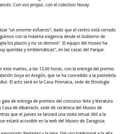
ancés. Con voz propia’, con el colectivo Noray.
lizar “un enorme esfuerzo”, dado que el centro está cerrado
eguimos con la máxima exigencia desde el Gobierno de
mpla los plazos y no se demore”. El equipo del museo ha
muy queridas y emblemáticas”, en las casas del Parque
 este martes, a las 12.00 horas, con la entrega del premio
dación Goya en Aragón, que se ha concedido a la pastelería
ba’. El acto será en la Casa Pirenaica, sede de Etnología
a gala de entrega de premios del concurso ’Arte y literatura
a Casa de Albarracín, sede de cerámica del Museo de
as que el jueves se lanzará una visita virtual 360 a la
 que estará accesible en la web del Museo de Zaragoza.
 exposición ‘Pertegaz y la lana. Del uso tradicional a la alta