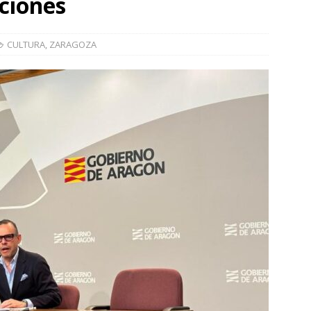
iciones
]
La Diputación de Zaragoza finaliza la restauración de la capilla
la catedral de Tarazona tras una inversión de 304.000 euros
CULTURA
,
ZARAGOZA
VINCIA
]
La Policía Nacional detiene a tres jóvenes a los que
poco después de robar en el interior de más de media docena de
RAGOZA