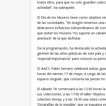
todos ellos, para que no solo guarden colecc
actividad”, ha subrayado.
El Día de los Museos tiene como objetivo reiv
de las sociedades. “En Aragón tenemos una r
dedicamos esfuerzos extraordinarios de cons
que visitar los museos “no supone un calvari
aventura” de la que disfrutar.
De la programación, ha destacado la activid
germen de las artes plásticas de este país y
“especial importancia” para conocer su person
El IAACC Pablo Serrano celebrará visitas guia
horas del viernes 17 de mayo, a cargo de las 
espacio singular, que conserva las piezas no
El sábado 18 comenzará a las 12.00 horas la v
sus colecciones; a las 17.00 el taller ’Objeto
colectivo Noray; y a las 18.30 una visita co
’Orografías de lo invisible’, que se inaugura 