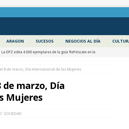
ARAGON
SUCESOS
NEGOCIOS AL DÍA
CULTUR
La DPZ edita 4.000 ejemplares de la guía ‘Refréscate en la
ragoza’ para promocionar los espacios naturales y actividades al
el 8 de marzo, Día Internacional de las Mujeres
 verano
ZARAGOZA PROVINCIA
Pancho Varona abre este sábado el Festival Veruela Verano de la
8 de marzo, Día
Zaragoza con las entradas agotadas
CULTURA
as Mujeres
Zaragoza congela un año más los impuestos municipales y
 las tasas de residuos y abastecimiento de agua
ZARAGOZA
SOCIEDAD
La Diputación de Zaragoza finaliza la restauración de la capilla