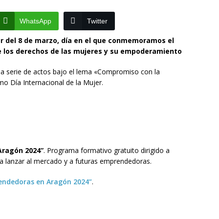
la catedral de Tarazona tras una inversión de 304.000 euros
VINCIA
WhatsApp
Twitter
La Policía Nacional detiene a tres jóvenes a los que
r del 8 de marzo, día en el que conmemoramos el
de los derechos de las mujeres y su empoderamiento
oco después de robar en el interior de más de media docena de
RAGOZA
una serie de actos bajo el lema «Compromiso con la
mo Día Internacional de la Mujer.
Aragón 2024”
. Programa formativo gratuito dirigido a
 lanzar al mercado y a futuras emprendedoras.
rendedoras en Aragón 2024”
.