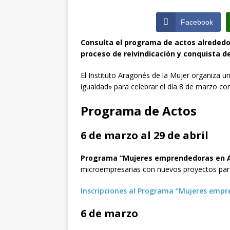
de Santiago de 
ZARAGOZA PRO
Facebook
[ julio 31, 2026 ]
Consulta el programa de actos alrededo
proceso de reivindicación y conquista 
interceptaron p
vehículos
ZA
El Instituto Aragonés de la Mujer organiza 
igualdad» para celebrar el día 8 de marzo co
Programa de Actos
6 de marzo al 29 de abril
Programa “Mujeres emprendedoras en 
microempresarias con nuevos proyectos para
Inscripciones al Programa “Mujeres emp
6 de marzo