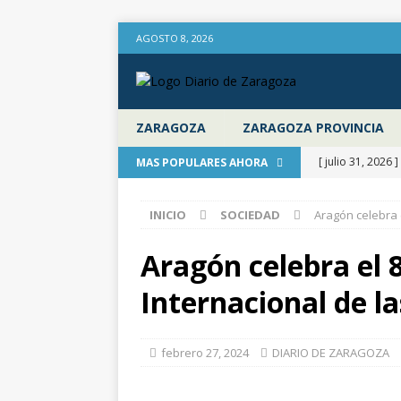
AGOSTO 8, 2026
ZARAGOZA
ZARAGOZA PROVINCIA
[ julio 31, 2026 ]
MAS POPULARES AHORA
provincia de Za
INICIO
SOCIEDAD
Aragón celebra 
aire libre en el
[ julio 31, 2026 ]
Aragón celebra el 
Diputación de 
Internacional de l
[ julio 31, 2026 ]
actualiza al IPC
febrero 27, 2024
DIARIO DE ZARAGOZA
[ julio 31, 2026 ]