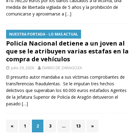
810.760,20 euros por los daños causados a la víctima, una
medida de libertada vigilada de 5 años y la prohibición de
comunicarse y aproximarse a
[…]
NUESTRA PORTADA - LO MAS ACTUAL
Policía Nacional detiene a un joven al
que se le atribuyen varias estafas en la
compra de vehículos
julio 29, 2026
DIARIO DE ZARAGOZA
El presunto autor mandaba a sus víctimas comprobantes de
transferencias fraudulentas. Se le imputan tres hechos
delictivos que superaban los 60.000 euros estafados Agentes
de la Jefatura Superior de Policía de Aragón detuvieron el
pasado
[…]
«
1
2
3
…
13
»