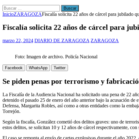
Buscar:
Inicio
ZARAGOZA
Fiscalía solicita 22 años de cárcel para jubilado
Fiscalía solicita 22 años de cárcel para j
marzo 22, 2024
DIARIO DE ZARAGOZA
ZARAGOZA
Foto: Imagen de archivo. Policía Nacional
Facebook
WhatsApp
Twitter
Se piden penas por terrorismo y fabricació
La Fiscalía de la Audiencia Nacional ha solicitado una pena de 22 añ
detenido el pasado 25 de enero del año anterior bajo la acusación de e
Defensa, Margarita Robles, así como a otras entidades como la embaja
Torrejón.
Según la fiscalía, González cometió dos delitos graves: uno de terrori
estos delitos, se solicitan 10 y 12 años de cárcel respectivamente, con 
El caso se remonta al envío de cartas explosivas durante el año 2022,