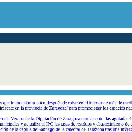
los que interceptaron poco después de robar en el interior de más de me
éscate en la provincia de Zaragoza’ para promocionar los espacios natur
eruela Verano de la Diputación de Zaragoza con las entradas agotadas
nicipales y actualiza al IPC las tasas de residuos y abastecimiento de
ción de la capilla de Santiago de la catedral de Tarazona tras una inve