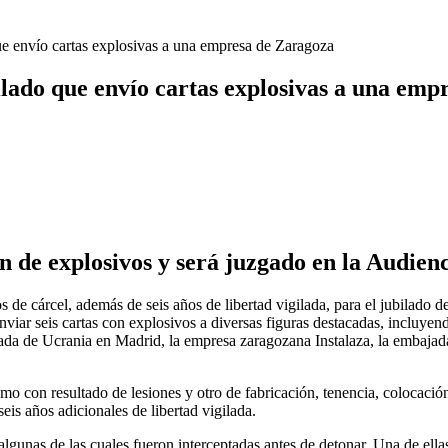
 que envío cartas explosivas a una empresa de Zaragoza
ubilado que envío cartas explosivas a una em
n de explosivos y será juzgado en la Audien
os de cárcel, además de seis años de libertad vigilada, para el jubilad
nviar seis cartas con explosivos a diversas figuras destacadas, incluyen
da de Ucrania en Madrid, la empresa zaragozana Instalaza, la embajada 
smo con resultado de lesiones y otro de fabricación, tenencia, colocaci
seis años adicionales de libertad vigilada.
 algunas de las cuales fueron interceptadas antes de detonar. Una de el