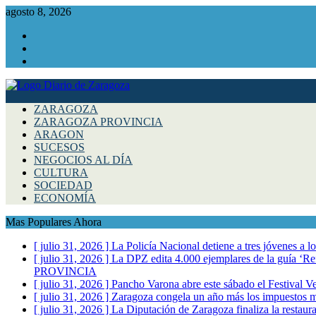
agosto 8, 2026
Facebook
Instagram
Twitter
ZARAGOZA
ZARAGOZA PROVINCIA
ARAGON
SUCESOS
NEGOCIOS AL DÍA
CULTURA
SOCIEDAD
ECONOMÍA
Mas Populares Ahora
[ julio 31, 2026 ]
La Policía Nacional detiene a tres jóvenes a 
[ julio 31, 2026 ]
La DPZ edita 4.000 ejemplares de la guía ‘Refr
PROVINCIA
[ julio 31, 2026 ]
Pancho Varona abre este sábado el Festival V
[ julio 31, 2026 ]
Zaragoza congela un año más los impuestos mu
[ julio 31, 2026 ]
La Diputación de Zaragoza finaliza la restaura