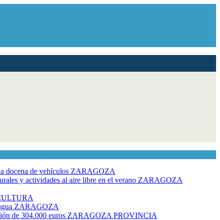
dia docena de vehículos
ZARAGOZA
ales y actividades al aire libre en el verano
ZARAGOZA
CULTURA
 agua
ZARAGOZA
rsión de 304.000 euros
ZARAGOZA PROVINCIA